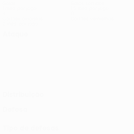
Golos
Golos sofridos
1 méd. por jogo
1,5 méd. por jogo
4
0
Cartões amarelos
Cartões vermelhos
2 méd. por jogo
Ataque
Distribuição
Defesa
Tipo de defesas