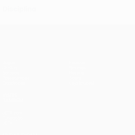
Disciplina
UEFA Conference League
Jogos
Equipas
UEFA.tv
Notícias
Sorteios
História
Passatempos
Sobre
Estatísticas
Loja (clubes)
VISITE
TAMBÉM
UEFA.com
Fundação
UEFA