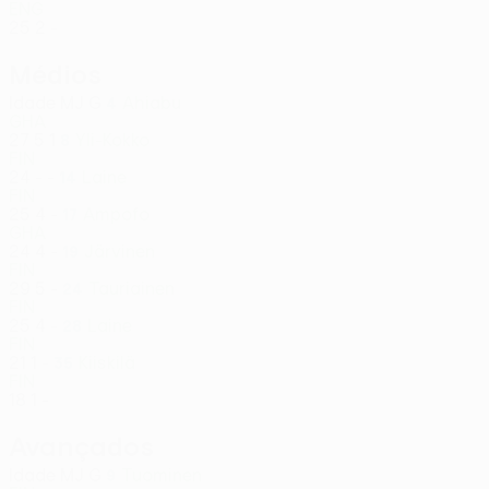
ENG
25
2
-
Médios
Idade
MJ
G
Ahiabu
4
GHA
27
5
1
Yli-Kokko
8
FIN
24
-
-
Laine
14
FIN
25
4
-
Ampofo
17
GHA
24
4
-
Järvinen
19
FIN
29
5
-
Tauriainen
24
FIN
25
4
-
Laine
28
FIN
21
1
-
Kiiskilä
35
FIN
18
1
-
Avançados
Idade
MJ
G
Tuominen
9