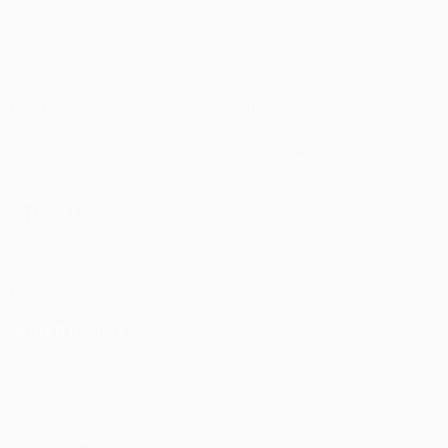
Jogos
Equipas
UEFA.tv
Notícias
Sorteios
História
Passatempos
Sobre
Estatísticas
Loja (clubes)
VISITE
TAMBÉM
UEFA.com
Fundação
UEFA
MUDAR IDIOMA
Português
English
Français
Deutsch
Русский
Español
Italiano
Português
Privacidade