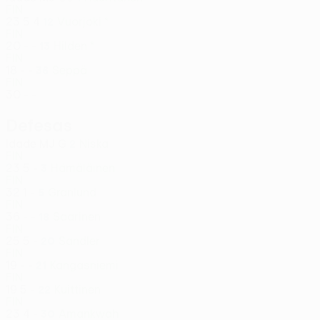
FIN
23
5
4
Vuorjoki *
12
FIN
20
-
-
Hilden *
13
FIN
18
-
-
Seppä
36
FIN
30
-
-
Defesas
Idade
MJ
G
Niska
2
FIN
23
5
-
Hämäläinen
3
FIN
32
1
-
Granlund
5
FIN
36
-
-
Saarinen
18
FIN
25
5
-
Sandler
20
FIN
19
-
-
Kangasniemi
21
FIN
19
5
-
Kuittinen
22
FIN
23
4
-
Amankwah
30