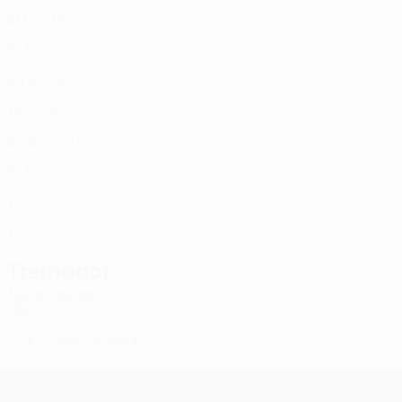
FIN
30
5
1
Conteh
10
SLE
21
5
2
Botue
11
BFA
24
4
-
Jephta
16
NGA
19
5
3
Essomba
23
CMR
22
5
-
Ulundu
27
FIN
21
1
-
Otoo *
33
FIN
17
-
-
Mendolin *
34
FIN
17
-
-
Treinador
Vesa Vasara
FIN
*
Jogador da lista B
UEFA Conference League