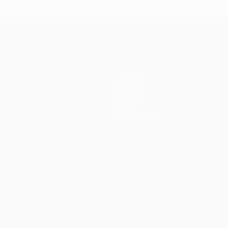
Equipas
Notícias
História
Sobre
Loja (clubes)
iano
Português