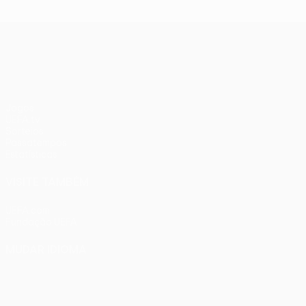
UEFA Conference League
Jogos
UEFA.tv
Sorteios
Passatempos
Estatísticas
VISITE TAMBÉM
UEFA.com
Fundação UEFA
MUDAR IDIOMA
Português
English
Français
Deutsch
Русский
Español
Ital