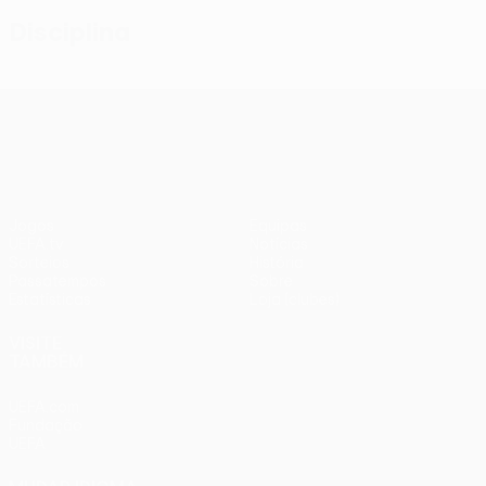
Disciplina
UEFA Conference League
Jogos
Equipas
UEFA.tv
Notícias
Sorteios
História
Passatempos
Sobre
Estatísticas
Loja (clubes)
VISITE
TAMBÉM
UEFA.com
Fundação
UEFA