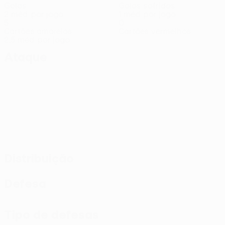
Golos
Golos sofridos
2 méd. por jogo
1 méd. por jogo
5
0
Cartões amarelos
Cartões vermelhos
2,5 méd. por jogo
Ataque
Distribuição
Defesa
Tipo de defesas