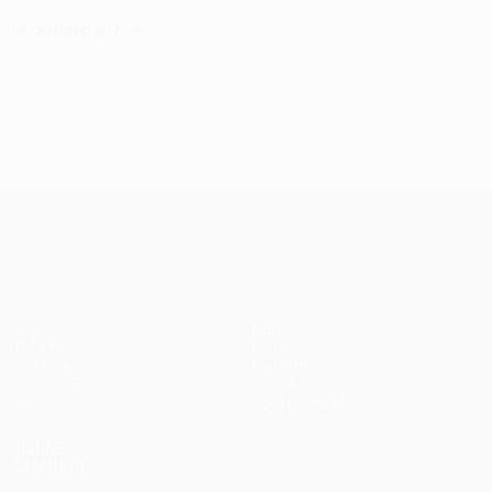
12 agosto 2026
UEFA Conference League
Jogos
Equipas
UEFA.tv
Notícias
Sorteios
História
Passatempos
Sobre
Estatísticas
Loja (clubes)
VISITE
TAMBÉM