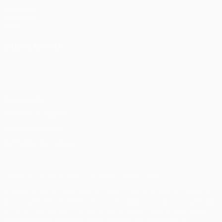
UEFA.com
Fundação
UEFA
MUDAR IDIOMA
Português
English
Français
Deutsch
Русский
Español
Italiano
Português
Privacidade
Termos e condições
Política de cookies
Definições de cookies
© 1998-2026 UEFA. Todos os direitos reservados
A palavra UEFA, o logótipo da UEFA e todas as marcas relativas
às competições da UEFA estão protegidas por marcas registadas
e/ou direitos de autor da UEFA. As referidas marcas registadas
não podem ser utilizadas para qualquer fim comercial. A