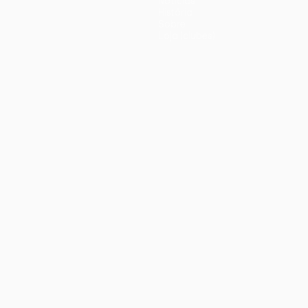
Notícias
História
Sobre
Loja (clubes)
iano
Português