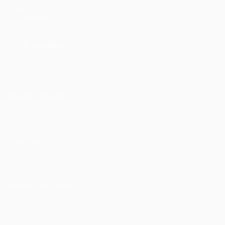
UEFA.tv
Sorteios
Passatempos
Estatísticas
VISITE TAMBÉM
UEFA.com
Fundação UEFA
MUDAR IDIOMA
Português
English
Français
Deutsch
Русский
Español
Ital
Privacidade
Termos e condições
Política de cookies
Definições de cookies
© 1998-2026 UEFA. Todos os direitos reservados