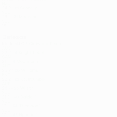
NZL
24
2
-
Connelly
21
SCO
23
-
-
Mcconnell
31
SCO
18
-
-
Defesas
Idade
MJ
G
Girdwood-Reich
3
AUS
22
2
-
Knight-Lebel
4
CAN
21
-
-
Moormann
5
AUT
25
2
1
Williams
20
ENG
22
2
1
Koutroumbis
22
AUS
28
-
-
Wilson
23
SCO
21
2
-
Dalziel *
30
SCO
17
-
-
Thomson *
34
SCO
17
-
-
Ngandu *
43