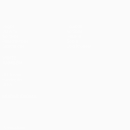
Jogos
Equipas
UEFA.tv
Notícias
Sorteios
História
Passatempos
Sobre
Estatísticas
Loja (clubes)
VISITE
TAMBÉM
UEFA.com
Fundação
UEFA
MUDAR IDIOMA
Português
English
Français
Deutsch
Русский
Español
Italiano
Português
Privacidade