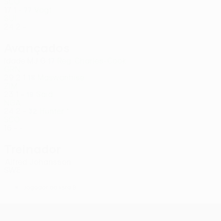
SCO
17
1
-
Vogt
77
SUI
24
2
-
Avançados
Idade
MJ
G
Reg. Charles-Cook
17
GRN
29
2
1
Maswanhise
18
ZIM
23
1
-
Said
19
NGA
24
2
-
Hunter *
32
SCO
16
-
-
Treinador
Alfred Johansson
SWE
*
Jogador da lista B
UEFA Conference League