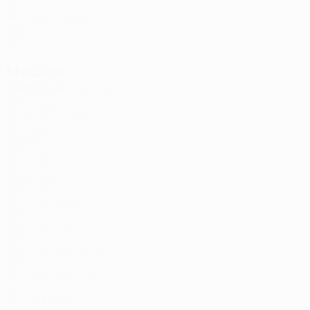
SCO
16
-
-
Longelo
45
ENG
25
2
-
Médios
Idade
MJ
G
Sparrow
7
WAL
23
2
-
Fadinger
8
AUT
25
2
2
Lowry
11
SCO
23
-
-
Priestman
12
AUS
23
2
-
Ross
24
SCO
19
2
-
Whyte
25
SCO
19
2
-
Booth
27
SCO
19
2
-
Buchanan *
28
SCO
17
-
-
McAllister
29
SCO
18
-
-
Weir *
36