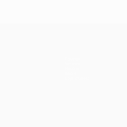
Equipas
Notícias
História
Sobre
Loja (clubes)
iano
Português