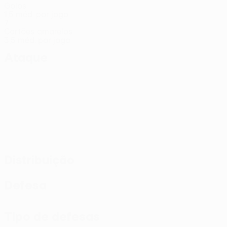
Golos
1,5 méd. por jogo
7
Cartões amarelos
3,5 méd. por jogo
Ataque
Distribuição
Defesa
Tipo de defesas