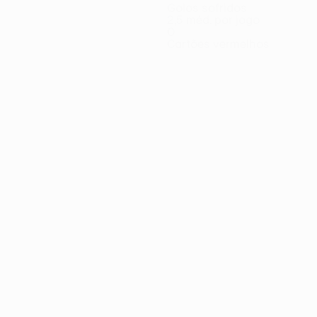
Golos sofridos
2,5 méd. por jogo
0
Cartões vermelhos