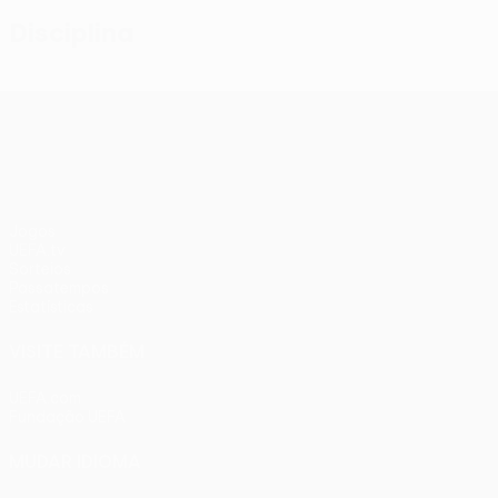
Disciplina
UEFA Conference League
Jogos
UEFA.tv
Sorteios
Passatempos
Estatísticas
VISITE TAMBÉM
UEFA.com
Fundação UEFA
MUDAR IDIOMA
Português
English
Français
Deutsch
Русский
Español
Ital