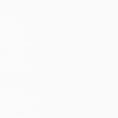
Jogos
UEFA.tv
Sorteios
Passatempos
Estatísticas
VISITE TAMBÉM
UEFA.com
Fundação UEFA
MUDAR IDIOMA
Português
English
Français
Deutsch
Русский
Español
Ital
Privacidade
Termos e condições
Política de cookies
Definições de cookies