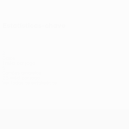
Ver todos
Estatísticas-chave
2
Golos
1 méd. por jogo
5
Cartões amarelos
2,5 méd. por jogo
Ver todas as estatísticas
Equipa
Butean
Crnomarković
Djakovac
Gočmanac
Kokanović
Kolarev
Defesa
Defesa
Médio
Guarda-
Médio
Avança
redes
UEFA Conference League