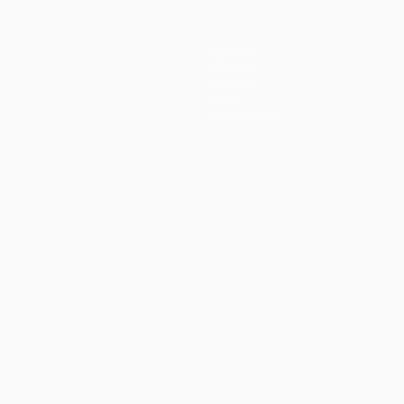
Equipas
Notícias
História
Sobre
Loja (clubes)
iano
Português