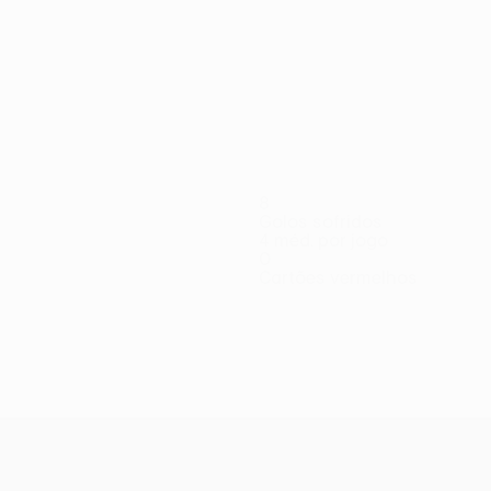
8
Golos sofridos
4 méd. por jogo
0
Cartões vermelhos
ić
Lucas
Mitrović
Mladenovic
Mulahusejnović
Nikolić
Nj.
Poletanov
do
Médio
Médio
Avançado
Médio
Médio
Barros
Petrović
Defesa
Médio