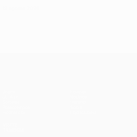
12 agosto 2026
UEFA Conference League
Jogos
Equipas
UEFA.tv
Notícias
Sorteios
História
Passatempos
Sobre
Estatísticas
Loja (clubes)
VISITE
TAMBÉM