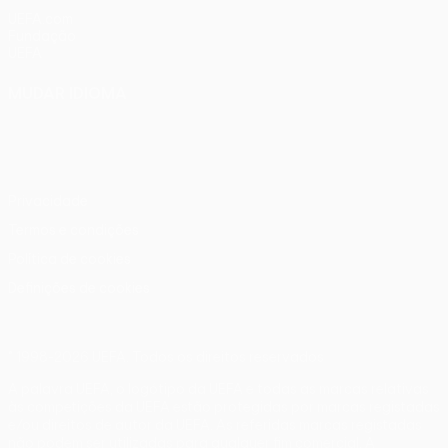
UEFA.com
Fundação
UEFA
MUDAR IDIOMA
Português
English
Français
Deutsch
Русский
Español
Italiano
Português
Privacidade
Termos e condições
Política de cookies
Definições de cookies
© 1998-2026 UEFA. Todos os direitos reservados
A palavra UEFA, o logótipo da UEFA e todas as marcas relativas
às competições da UEFA estão protegidas por marcas registadas
e/ou direitos de autor da UEFA. As referidas marcas registadas
não podem ser utilizadas para qualquer fim comercial. A