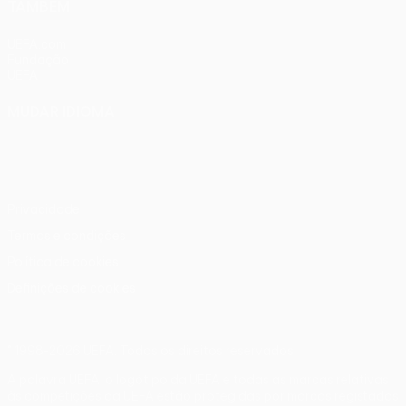
TAMBÉM
UEFA.com
Fundação
UEFA
MUDAR IDIOMA
Português
English
Français
Deutsch
Русский
Español
Italiano
Português
Privacidade
Termos e condições
Política de cookies
Definições de cookies
© 1998-2026 UEFA. Todos os direitos reservados
A palavra UEFA, o logótipo da UEFA e todas as marcas relativas
às competições da UEFA estão protegidas por marcas registadas