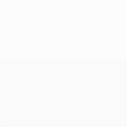
UEFA Conference League
Jogos
Equipas
UEFA.tv
Notícias
Sorteios
História
Passatempos
Sobre
Estatísticas
Loja (clubes)
VISITE