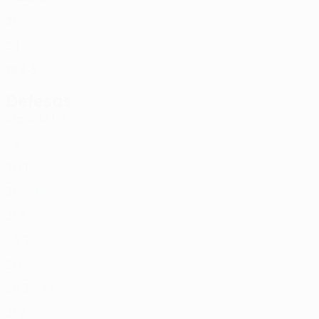
MKD
31
-
-
Ćetković
21
BIH
24
-
-
Jurkas
72
BIH
18
3
3
Defesas
Idade
MJ
G
Meijers
2
NED
29
2
-
Abel Pascual
3
ESP
30
1
-
Saničanin
6
BIH
31
-
-
Herera
16
MKD
31
3
-
Rogan
19
SRB
23
3
-
Riđan
20
CRO
20
-
-
Carolina
24
CUW
28
3
-
Jakšić
30
SRB
31
2
-