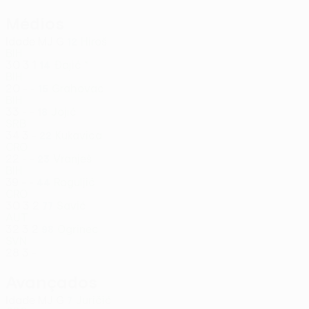
Médios
Idade
MJ
G
Hiroš
12
BIH
30
3
1
Đajić *
14
BIH
20
-
-
Grahovac
15
BIH
33
-
-
Jojić
18
SRB
34
3
-
Kukavica
22
CRO
22
-
-
Vranješ
23
BIH
39
-
-
Roguljić
44
CRO
30
3
2
Savić
77
AUT
32
3
2
Ogrinec
98
SVN
28
3
-
Avançados
Idade
MJ
G
Juričić
7