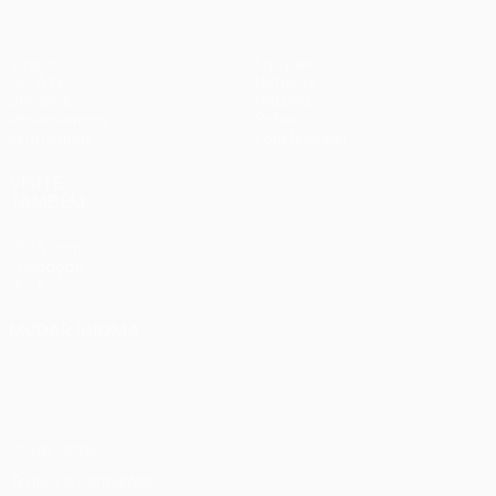
Jogos
Equipas
UEFA.tv
Notícias
Sorteios
História
Passatempos
Sobre
Estatísticas
Loja (clubes)
VISITE
TAMBÉM
UEFA.com
Fundação
UEFA
MUDAR IDIOMA
Português
English
Français
Deutsch
Русский
Español
Italiano
Português
Privacidade
Termos e condições