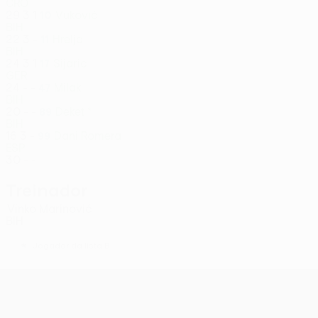
CRO
29
3
1
Vuković
10
BIH
22
3
-
Hrelja
11
BIH
24
3
1
Sijaric
17
GER
24
-
-
Milak
47
BIH
20
-
-
Deket *
89
BIH
16
3
-
Dani Romera
99
ESP
30
-
-
Treinador
Vinko Marinović
BIH
*
Jogador da lista B
UEFA Conference League