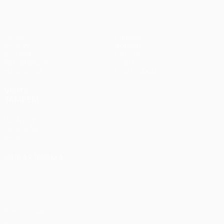
Jogos
Equipas
UEFA.tv
Notícias
Sorteios
História
Passatempos
Sobre
Estatísticas
Loja (clubes)
VISITE
TAMBÉM
UEFA.com
Fundação
UEFA
MUDAR IDIOMA
Português
English
Français
Deutsch
Русский
Español
Italiano
Português
Privacidade