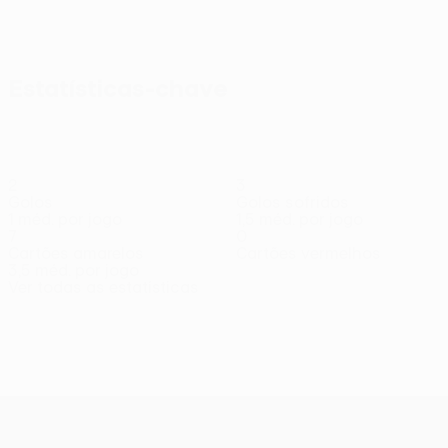
Ver todos
Estatísticas-chave
2
3
Golos
Golos sofridos
1 méd. por jogo
1,5 méd. por jogo
7
0
Cartões amarelos
Cartões vermelhos
3,5 méd. por jogo
Ver todas as estatísticas
Equipa
Beerman
Cioletti
D.
Dervišagić
Drina
Gudelj
Jan
Médio
Guarda-
Avançado
Avançado
Avançado
Avança
Vella
redes
Médio
UEFA Conference League