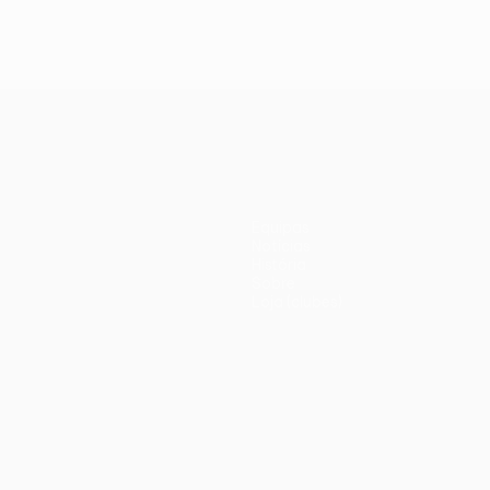
Equipas
Notícias
História
Sobre
Loja (clubes)
iano
Português