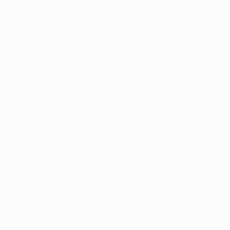
Golos sofridos
3,5 méd. por jogo
1
Cartões vermelhos
0,5 méd. por jogo