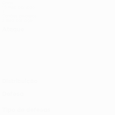
Golos
1,5 méd. por jogo
4
Cartões amarelos
2 méd. por jogo
Ataque
Distribuição
Defesa
Tipo de defesas