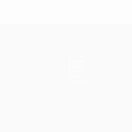
Equipas
Notícias
História
Sobre
Loja (clubes)
iano
Português