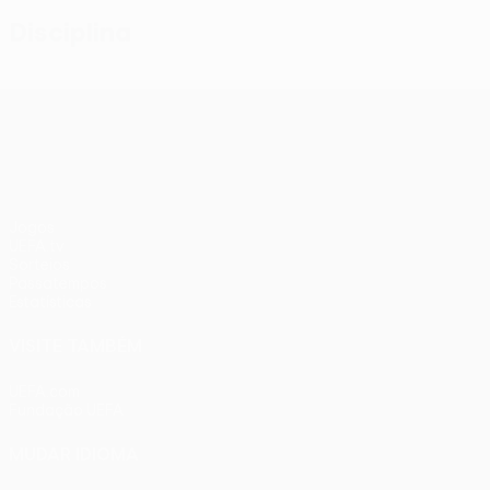
Disciplina
UEFA Conference League
Jogos
UEFA.tv
Sorteios
Passatempos
Estatísticas
VISITE TAMBÉM
UEFA.com
Fundação UEFA
MUDAR IDIOMA
Português
English
Français
Deutsch
Русский
Español
Ital