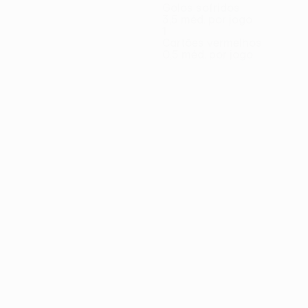
Golos sofridos
3,5 méd. por jogo
1
Cartões vermelhos
0,5 méd. por jogo