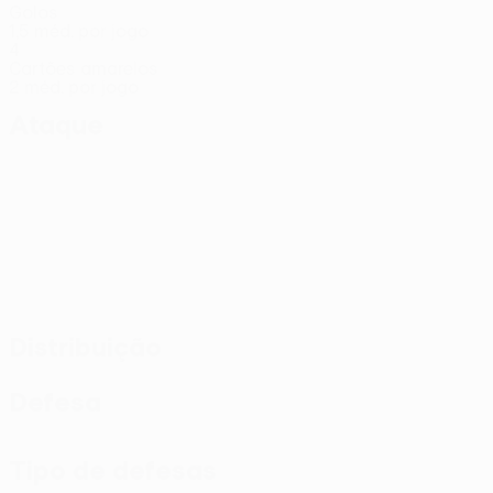
Golos
1,5 méd. por jogo
4
Cartões amarelos
2 méd. por jogo
Ataque
Distribuição
Defesa
Tipo de defesas