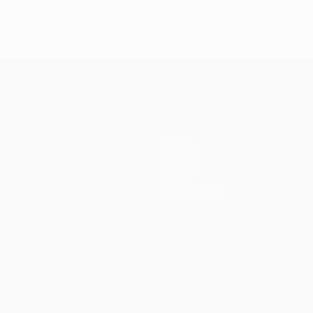
Equipas
Notícias
História
Sobre
Loja (clubes)
iano
Português