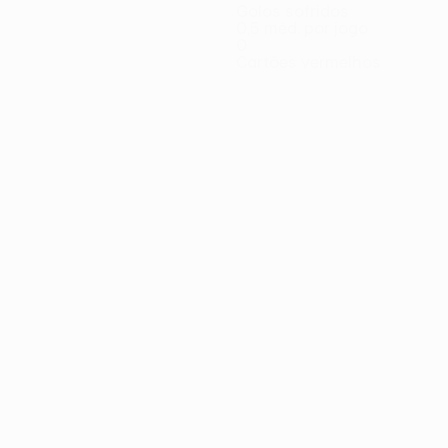
Golos sofridos
0,5 méd. por jogo
0
Cartões vermelhos