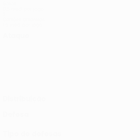
Golos
0,5 méd. por jogo
3
Cartões amarelos
1,5 méd. por jogo
Ataque
Distribuição
Defesa
Tipo de defesas