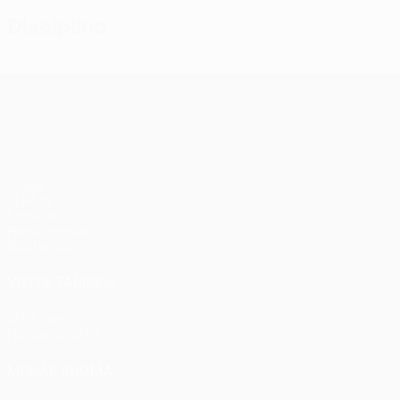
Disciplina
UEFA Conference League
Jogos
UEFA.tv
Sorteios
Passatempos
Estatísticas
VISITE TAMBÉM
UEFA.com
Fundação UEFA
MUDAR IDIOMA
Português
English
Français
Deutsch
Русский
Español
Ital