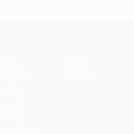
Disciplina
UEFA Conference League
Jogos
Equipas
UEFA.tv
Notícias
Sorteios
História
Passatempos
Sobre
Estatísticas
Loja (clubes)
VISITE
TAMBÉM
UEFA.com
Fundação
UEFA
MUDAR IDIOMA