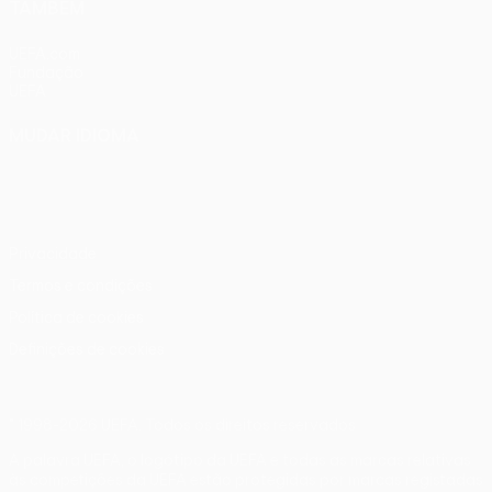
TAMBÉM
UEFA.com
Fundação
UEFA
MUDAR IDIOMA
Português
English
Français
Deutsch
Русский
Español
Italiano
Português
Privacidade
Termos e condições
Política de cookies
Definições de cookies
© 1998-2026 UEFA. Todos os direitos reservados
A palavra UEFA, o logótipo da UEFA e todas as marcas relativas
às competições da UEFA estão protegidas por marcas registadas