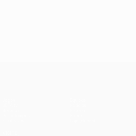
UEFA Conference League
Jogos
Equipas
UEFA.tv
Notícias
Sorteios
História
Passatempos
Sobre
Estatísticas
Loja (clubes)
VISITE