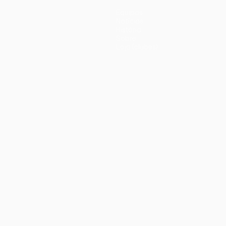
Equipas
Notícias
História
Sobre
Loja (clubes)
iano
Português