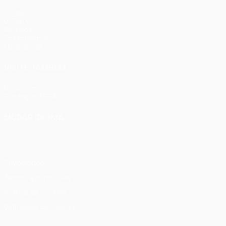
Jogos
UEFA.tv
Sorteios
Passatempos
Estatísticas
VISITE TAMBÉM
UEFA.com
Fundação UEFA
MUDAR IDIOMA
Português
English
Français
Deutsch
Русский
Español
Ital
Privacidade
Termos e condições
Política de cookies
Definições de cookies