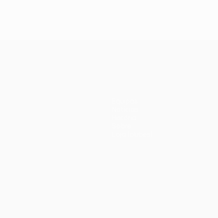
Equipas
Notícias
História
Sobre
Loja (clubes)
iano
Português