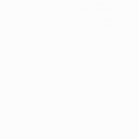
Golos sofridos
3 méd. por jogo
1
Cartões vermelhos
0,5 méd. por jogo