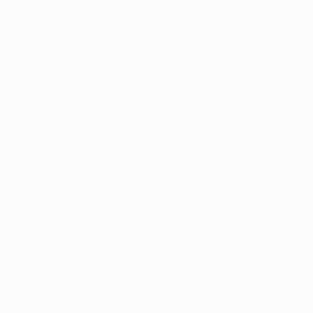
Golos
0,5 méd. por jogo
2
Cartões amarelos
1 méd. por jogo
Ataque
Distribuição
Defesa
Tipo de defesas