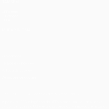
TAMBÉM
UEFA.com
Fundação
UEFA
MUDAR IDIOMA
Português
English
Français
Deutsch
Русский
Español
Italiano
Português
Privacidade
Termos e condições
Política de cookies
Definições de cookies
© 1998-2026 UEFA. Todos os direitos reservados
A palavra UEFA, o logótipo da UEFA e todas as marcas relativas
às competições da UEFA estão protegidas por marcas registadas