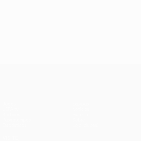
UEFA Conference League
Jogos
Equipas
UEFA.tv
Notícias
Sorteios
História
Passatempos
Sobre
Estatísticas
Loja (clubes)
VISITE