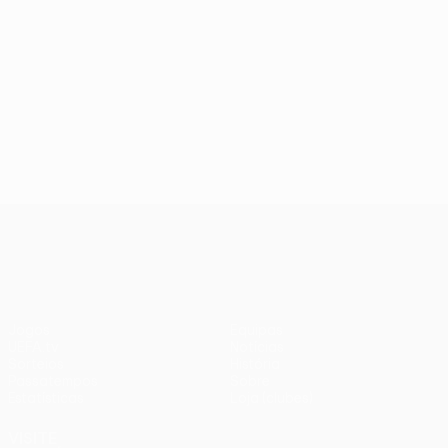
UEFA Conference League
Jogos
Equipas
UEFA.tv
Notícias
Sorteios
História
Passatempos
Sobre
Estatísticas
Loja (clubes)
VISITE