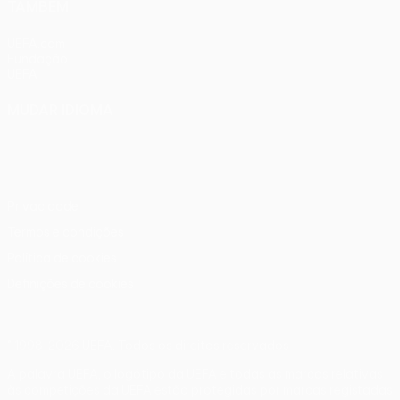
TAMBÉM
UEFA.com
Fundação
UEFA
MUDAR IDIOMA
Português
English
Français
Deutsch
Русский
Español
Italiano
Português
Privacidade
Termos e condições
Política de cookies
Definições de cookies
© 1998-2026 UEFA. Todos os direitos reservados
A palavra UEFA, o logótipo da UEFA e todas as marcas relativas
às competições da UEFA estão protegidas por marcas registadas