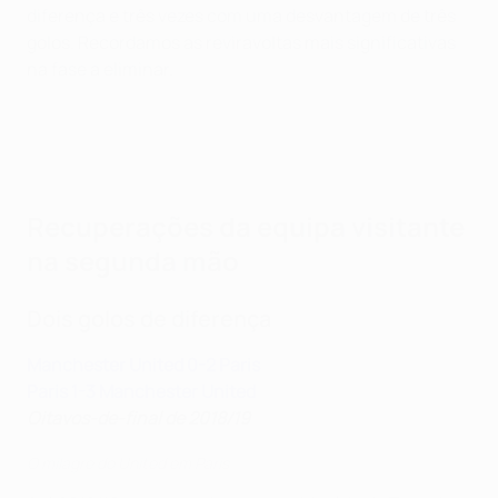
diferença e três vezes com uma desvantagem de três
golos. Recordamos as reviravoltas mais significativas
na fase a eliminar.
Recuperações da equipa visitante
na segunda mão
Dois golos de diferença
Manchester United 0-2 Paris
Paris 1-3 Manchester United
Oitavos-de-final de 2018/19
O milagre do United em Paris