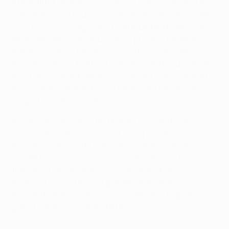
Até 2018/19, apenas seis vezes na história da Taça dos
Campeões uma equipa que perdeu a primeira mão em
casa conseguiu seguir em frente. De facto, depois do
Milan derrotar o Saarbrücken na primeira ronda da
edição inaugural de 195556, o feito não se repetiu
durante 13 anos. A sétima ocasião aconteceu quando o
Ajax bateu o Real Madrid por 4-1 a 5 de Março de 2019,
depois de ter perdido por 2-1 em Amsterdão; e a oitava
surgiu na noite seguinte.
A campanha do United estava em risco depois da
primeira derrota em casa na Europa por dois golos.
Romelu Lukaku tinha marcado por duas vezes na
capital francesa, mas o golo do Paris deixava os
franceses na frente da eliminatória até Marcus
Rashford converter uma grande penalidade nos
descontos e apurar a sua equipa devido à regra dos
golos fora em caso de empate.