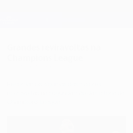
Saltar
para
o
Oficial da Champions League
Obtenha
conteúdo
Resultados em directo e Fantasy
principal
UEFA Champions League
Grandes reviravoltas na
Champions League
terça-feira, 17 de março de 2026
Recordamos algumas das maiores
reviravoltas na segunda mão da história da
Champions League.