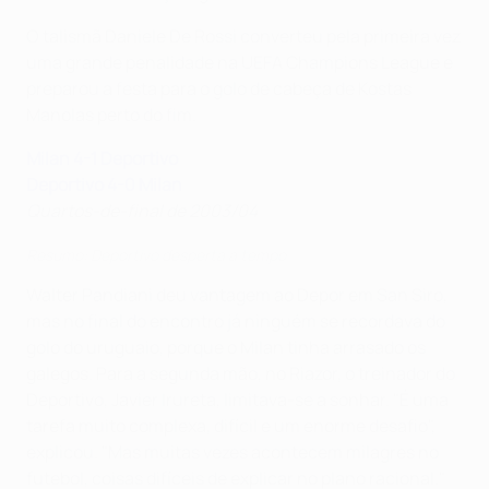
O talismã Daniele De Rossi converteu pela primeira vez
uma grande penalidade na UEFA Champions League e
preparou a festa para o golo de cabeça de Kostas
Manolas perto do fim.
Milan 4-1 Deportivo
Deportivo 4-0 Milan
Quartos-de-final de 2003/04
Resumo: Deportivo desperta a tempo
Walter Pandiani deu vantagem ao Depor em San Siro,
mas no final do encontro já ninguém se recordava do
golo do uruguaio, porque o Milan tinha arrasado os
galegos. Para a segunda mão, no Riazor, o treinador do
Deportivo, Javier Irureta, limitava-se a sonhar. "É uma
tarefa muito complexa, difícil e um enorme desafio",
explicou. "Mas muitas vezes acontecem milagres no
futebol, coisas difíceis de explicar no plano racional."