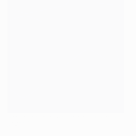
Robin van Persie festeja após fazer um hat-trick contra o
Olympiacos
©Getty Images