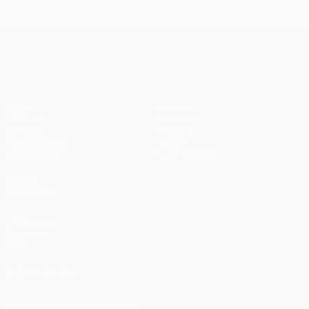
UEFA Champions League
Jogos
Equipas
UEFA.tv
Notícias
Sorteios
História
Passatempos
Sobre
Estatísticas
Loja (clubes)
VISITE
TAMBÉM
UEFA.com
Fundação
UEFA
SIGA-NOS EM
Descarregue a app oficial