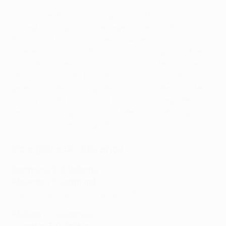
Incrivelmente, a equipa espanhola chegou ao intervalo
do segundo jogo já em vantagem na eliminatória, com
Pandiani, Juan Carlos Valerón e Alberto Luque a
levarem o marcador até aos 3-0, mas o suplente Fran
González aumentou a surpresa quando fez o 4-0 aos
76 minutos. Irureta prometeu seguir os caminhos dos
peregrinos até Santiago de Compostela depois de ter
rezado pelo triunfo. "Vale a pena ir a Santiago depois
desta vitória", explicou. "Vou fazer a caminhada porque
uma promessa é uma promessa."
Dois golos de diferença
Dortmund 2-0 Atalanta
Atalanta 4-1 Dortmund
Play-off da fase a eliminar de 2025/26
Atlético 2-0 Juventus