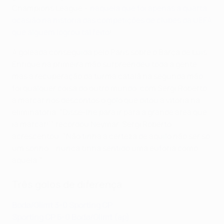
Champions League –
naquela que foi apenas a quarta
ocasião na história das competições de clubes da UEFA
que alguém logrou tal feito
!
A goleada conseguida pelo Paris sobre o Barça de Luis
Enrique na primeira mão surpreendeu toda a gente;
mas a recuperação da turma catalã na segunda mão
foi qualquer coisa do outro mundo, com Sergi Roberto
a marcar nos descontos o golo que ditou a vitória na
eliminatória. "Disse-lhe para ir para a grande área que
ia marcar!'", recordou Neymar. Sergi Roberto
acrescentou: "Não tinha a certeza de aquilo não ser só
um sonho... nunca tinha sentido uma euforia como
aquela."
Três golos de diferença
Bodø/Glimt 3-0 Sporting CP
Sporting CP 5-0 Bodø/Glimt (ap)