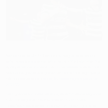
O Sporting operou uma reviravolta sensacional nos oitavos-
de-final de 2025/26
Getty Images
Na história da UEFA Champions League, apenas por
sete vezes a equipa visitante deu a volta à eliminatória
após perder na primeira mão. Dois desses duelos foram
resolvidos graças aos golos marcados fora, algo que já
não é possível após a
abolição dessa regra a partir de
2021/22
.
Sem grande surpresa, as equipas anfitriãs na segunda
mão conseguiram reviravoltas em muito mais
ocasiões, mas apenas uma vez com quatro golos de