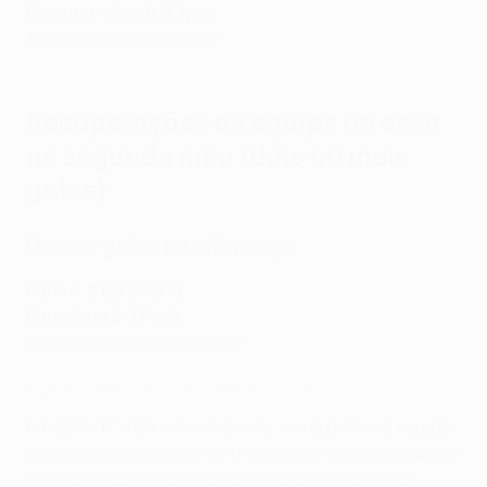
Panathinaikos 0-3 Ajax
Meias-finais de 1995/96
Recuperações da equipa da casa
na segunda mão (dois ou mais
golos)
Quatro golos de diferença
Paris 4-0 Barcelona
Barcelona 6-1 Paris
Oitavos-de-final de 2016/17
Veja a recuperação histórica do Barcelona
Em 2016/17, o Barcelona tornou-se na primeira equipa
de sempre a recuperar de uma desvantagem de quatro
golos para seguir em frente numa eliminatória da