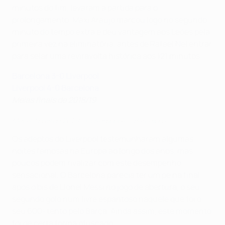
minutos do fim, levaram a partida para o
prolongamento. Maxi Araújo marcou logo no segundo
minuto do tempo extra e deu vantagem aos Leões pela
primeira vez na eliminatória, antes de Rafael Nel entrar
para selar uma reviravolta histórica aos 121 minutos.
Barcelona 3-0 Liverpool
Liverpool 4-0 Barcelona
Meias finais de 2018/19
Meias-finais de 2018/19: Liverpool 4-0 Barcelona
Os adeptos do Liverpool testemunharam algumas
noites famosas na Europa ao longo dos anos, mas
poucos podem rivalizar com este desempenho
sensacional. O Barcelona parecia ter um pé na final
após o bis de Lionel Messi no jogo de abertura, o seu
segundo golo num livre espantoso naquele que foi o
seu 600º tento pelo Barça. Ainda assim, este momento
foi de certa forma ofuscado.