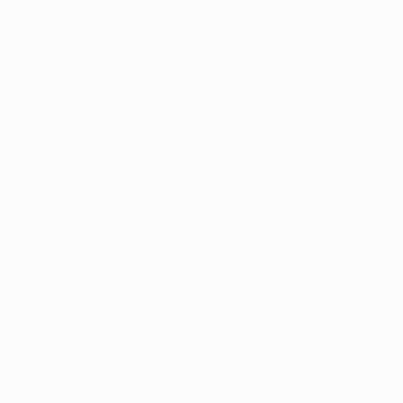
Oitavos-de-final de 2025/26
Resumo: Sporting CP 5-0 Bodø/Glimt (a.p)
O Bodø/Glimt, estreante na prova e primeira equipa
norueguesa a vencer um confronto a eliminar na
Champions League – ao deixar pelo caminho o Inter,
finalista da época anterior, no play-off da fase a
eliminar –, parecia destinado a tornar-se no primeiro
clube daquele país a chegar aos quartos-de-final
desde o Rosenborg, em 1996/97. Os golos de Sondre
Brunstad Fet, Ole Didrik Blomberg e Kasper Høgh no
jogo da primeira mão garantiram uma vantagem
considerável.
No segundo jogo, em Lisboa, o Sporting entrou forte,
mas teve de esperar até aos 34 minutos para reduzir a
desvantagem, com um cabeceamento de Gonçalo
Inácio. Depois, os tentos de Pedro Gonçalves e Luis
Suárez na segunda parte, este último de penálti a 12