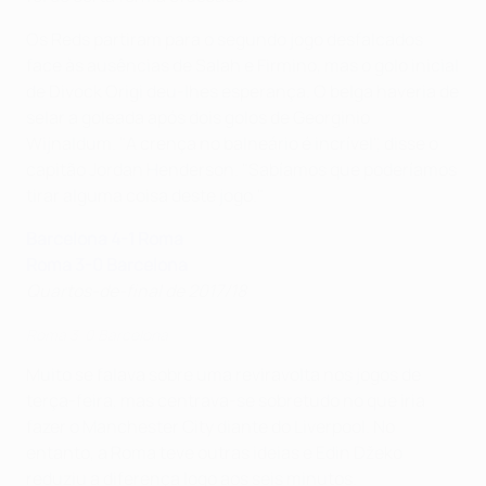
Os Reds partiram para o segundo jogo desfalcados
face às ausências de Salah e Firmino, mas o golo inicial
de Divock Origi deu-lhes esperança. O belga haveria de
selar a goleada após dois golos de Georginio
Wijnaldum. "A crença no balneário é incrível", disse o
capitão Jordan Henderson. "Sabíamos que poderíamos
tirar alguma coisa deste jogo."
Barcelona
4-1 Roma
Roma 3
-0 Barcelona
Quartos-de-final de 2017/18
Roma 3-0 Barcelona
Muito se falava sobre uma reviravolta nos jogos de
terça-feira, mas centrava-se sobretudo no que iria
fazer o Manchester City diante do Liverpool. No
entanto, a Roma teve outras ideias e Edin Džeko
reduziu a diferença logo aos seis minutos.