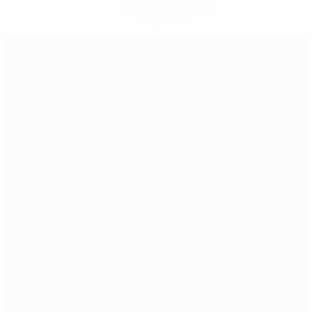
Descarregue a App
Agora não