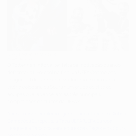
Dois já estão, falta só um
©Getty Images
O Tottenham não vai ter falta de motivação quando
defrontar o Liverpool na final da UEFA Champions
League, a 1 de Junho, em Madrid, mas sabia que a
vitória colocaria os Spurs num grupo de elite de
equipas que já venceram as três principais
competições de clubes da UEFA?
Apenas cinco emblemas ganharam a Taça dos Clubes
Campeões Europeus, a Taça UEFA/UEFA Europa
League e a Taça dos Vencedores das Taças e os Spurs
podem ser o sexto.