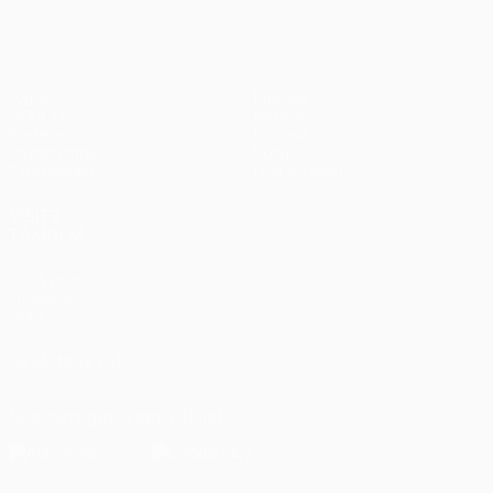
Jogos
Equipas
UEFA.tv
Notícias
Sorteios
História
Passatempos
Sobre
Estatísticas
Loja (clubes)
VISITE
TAMBÉM
UEFA.com
Fundação
UEFA
SIGA-NOS EM
Descarregue a app oficial