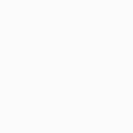
Inspirado por Johan Cruyff , o "futebol total" do Ajax
rendeu três troféus da Taça dos Campeões nos anos
de 1970 e Cruyff era o treinador quando o conjunto de
Amesterdão venceu a Taça das Taças em 1987. Louis
van Gaal levou o clube ao título na Taça UEFA em 1992.
Bayern
Taça dos Campeões
:
1974
,
1975
,
1976
,
2001
,
2013
Taça UEFA/UEFA Europa League
:
1996
Taças dos Clubes Vencedores de Taças
:
1967
Vencedor da Taça das Taças em 1967, o Bayern
continuou o domínio do Ajax e ganhou três Taças dos
Campeões seguidas na década de 1970. Seguiu-se o
triunfo sobre o Bordéus em duas mãos em 1996.
Chelsea