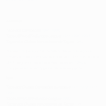
Juventus
Taça dos Campeões:
1985
,
1996
Taça UEFA/UEFA Europa League:
1977
,
1990
,
1993
Taças dos Clubes Vencedores de Taças:
1984
Primeiro clube a juntar os três troféus, começou a
construir o seu currículo europeu em 1977, com a Taça
UEFA, seguindo-se a Taça das Taças em 1984 e
completaram a panóplia na década seguinte.
Ajax
Taça dos Clubes Campeões Europeus
:
1971
,
1972
,
1973
,
1995
Taça UEFA/UEFA Europa League
:
1992
Taças dos Clubes Vencedores de Taças
:
1987