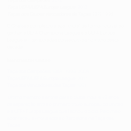
Taça dos Campeões
:
2012
Taça UEFA/UEFA Europa League
:
2013
Taças dos Clubes Vencedores de Taças
:
1971, 1998
O Chelsea completou a sua "tripla" de forma notável ao
ganhar a UEFA Champions League e a UEFA Europa
League em temporadas consecutivas no início desta
década.
Manchester United
Taça dos Campeões
:
1968
, 1999, 2008
Taça UEFA/UEFA Europa League:
2017
Taça dos Vencedores das Taças:
1991
Último membro a entrar para o clube, houve 49 anos
de separação entre o primeiro título europeu do United
e a UEFA Europa League que fechou o ciclo. Pelo meio
aconteceu a vitória sobre o Barcelona na Taça das
Taças.