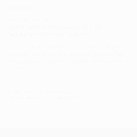
Tottenham
Taça dos Campeões:
-
Taça UEFA/UEFA Europa League:
1972, 1984
Taça dos Vencedores das Taças:
1963
Os Spurs foram os primeiros a inscrever o nome no
troféu da Taça UEFA e os terceiros a erguerem a Taça
das Taças. Vamos ser como se saem na estreia na final
da UEFA Champions League.
© 1998-2026 UEFA. All rights reserved.
Última actualização: quinta-feira, 30 de maio de 2019
UEFA Champions League