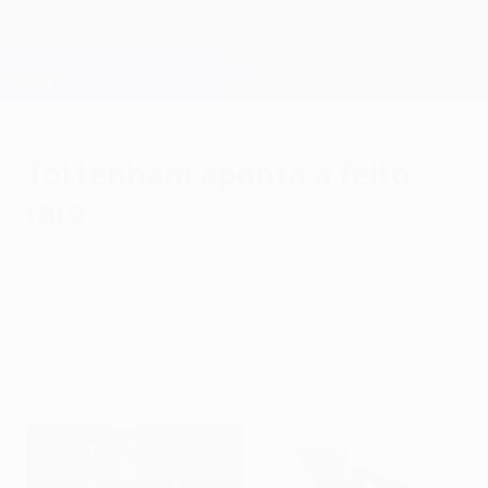
Saltar
para
o
Oficial da Champions League
Obtenha
conteúdo
Resultados em directo e Fantasy
principal
UEFA Champions League
Tottenham aponta a feito
raro
quinta-feira, 30 de maio de 2019
Apenas cinco clubes ergueram os três
principis troféus europeus e o Tottenham
pode ser o sexto a consegui-lo.