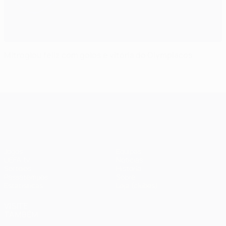
Mitroglou feliz com golos e vitória do Olympiacos
UEFA Champions League
Jogos
Equipas
UEFA.tv
Notícias
Sorteios
História
Passatempos
Sobre
Estatísticas
Loja (clubes)
VISITE
TAMBÉM