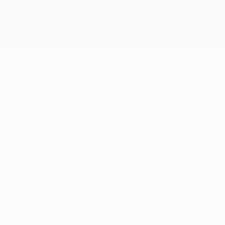
direitos de autor da UEFA. As referidas marcas registadas não
podem ser utilizadas para qualquer fim comercial. A utilização do
UEFA.com implica o seu acordo com os Termos e Condições, e com
a Política de Privacidade.