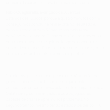
primeiro da partida, estava bem mais satisfeito.
Fabio Quagliarella, avançado da Juventus
Estamos desiludidos, porque a quatro minutos do fim
conseguimos concluir a reviravolta no resultado e,
depois, acho que nem 30 segundos mais tarde,
deixámo-nos empatar. Penso que o Galatasaray criou
duas oportunidades de golo ao longo do encontro e
concretizou ambas. Sobretudo na segunda parte, creio
que a Juventus foi melhor e merecia ganhar.
Na primeira parte também penso que não nos faltou
grande coisa. Há que ter em conta que nesta
competição encontram-se pela frente equipas como o
Galatasaray, com avançados e outros jogadores
capazes de criar sempre muitos problemas. No
segundo tempo, mesmo tendo estado a perder por 1-0,