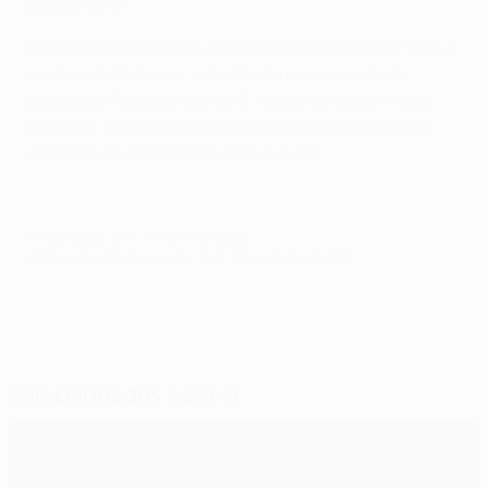
equipa forte.
Estes últimos dias não têm sido fáceis para nós [com a
saída de Fatih Terim, substituído no comando da
equipa por Roberto Mancini]. Agora temos um novo
treinador, com o qual vamos trabalhar em busca de
vitórias e do melhor para este o clube.
© 1998-2026 UEFA. All rights reserved.
Última actualização: quinta-feira, 3 de outubro de 2013
Seleccionados para si