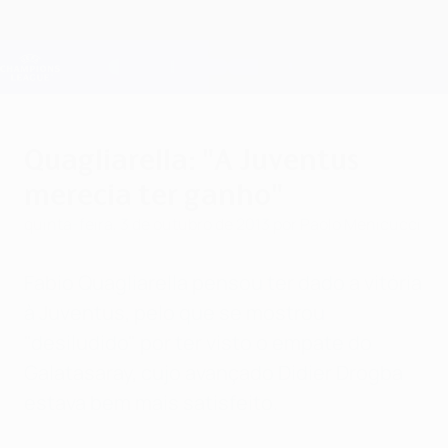
Saltar
para
o
Oficial da Champions League
Obtenha
conteúdo
Resultados em directo e Fantasy
principal
UEFA Champions League
Quagliarella: "A Juventus
merecia ter ganho"
quinta-feira, 3 de outubro de 2013
por Paolo Menicucci
Fabio Quagliarella pensou ter dado a vitória
à Juventus, pelo que se mostrou
"desiludido" por ter visto o empate do
Galatasaray, cujo avançado Didier Drogba
estava bem mais satisfeito.