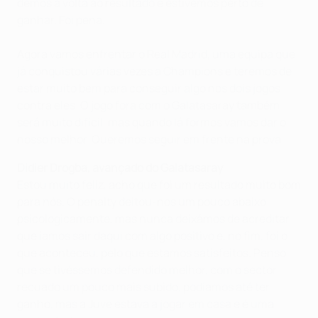
demos a volta ao resultado e estivemos perto de
ganhar. Foi pena.
Agora vamos enfrentar o Real Madrid, uma equipa que
já conquistou várias vezes a Champions e teremos de
estar muito bem para conseguir algo nos dois jogos
contra eles. O jogo fora com o Galatasaray também
será muito difícil, mas quando lá formos vamos dar o
nosso melhor. Queremos seguir em frente na prova.
Didier Drogba, avançado do Galatasaray
Estou muito feliz, acho que foi um resultado muito bom
para nós. O penalty deitou-nos um pouco abaixo
psicologicamente, mas nunca deixámos de acreditar
que íamos sair daqui com algo positivo e, no fim, foi o
que aconteceu, pelo que estamos satisfeitos. Penso
que se tivéssemos defendido melhor, com o sector
recuado um pouco mais subido, podíamos até ter
ganho, mas a Juve estava a jogar em casa e é uma