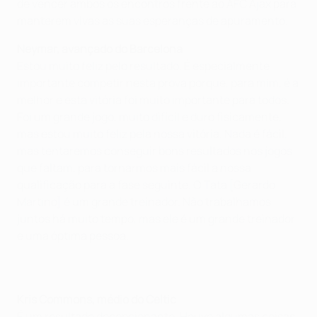
de vencer ambos os encontros frente ao AFC Ajax para
manterem vivas as suas esperanças de apuramento.
Neymar, avançado do Barcelona
Estou muito feliz pelo resultado. É especialmente
importante competir nesta prova porque, para mim, é a
melhor e esta vitória foi muito importante para todos.
Foi um grande jogo, muito difícil e duro fisicamente,
mas estou muito feliz pela nossa vitória. Nada é fácil,
mas tentaremos conseguir bons resultados nos jogos
que faltam, para tornarmos mais fácil a nossa
qualificação para a fase seguinte. O Tata [Gerardo
Martino] é um grande treinador. Não trabalhamos
juntos há muito tempo, mas ele é um grande treinador
e uma óptima pessoa.
Kris Commons, médio do Celtic
É um resultado decepcionante. Houve algumas coisas