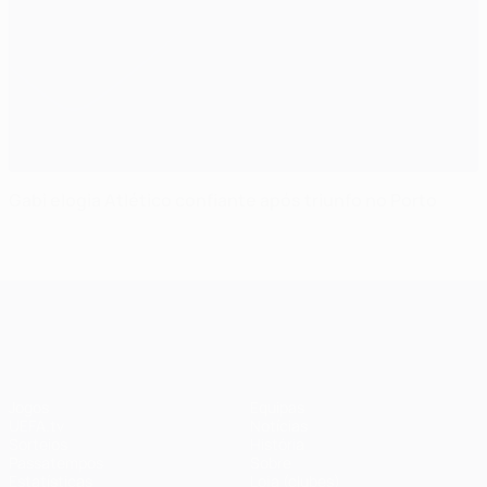
Gabi elogia Atlético confiante após triunfo no Porto
UEFA Champions League
Jogos
Equipas
UEFA.tv
Notícias
Sorteios
História
Passatempos
Sobre
Estatísticas
Loja (clubes)