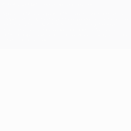
© 1998-2026 UEFA. Todos os direitos reservados
A palavra UEFA, o logótipo da UEFA e todas as marcas relativas às
competições da UEFA estão protegidas por marcas registadas e/ou
direitos de autor da UEFA. As referidas marcas registadas não
podem ser utilizadas para qualquer fim comercial. A utilização do
UEFA.com implica o seu acordo com os Termos e Condições, e com
a Política de Privacidade.