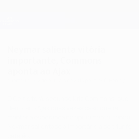
Saltar
para
o
Oficial da Champions League
Obtenha
conteúdo
Resultados em directo e Fantasy
principal
UEFA Champions League
Neymar salienta vitória
importante, Commons
aponta ao Ajax
quarta-feira, 2 de outubro de 2013
por Alex O’Henley
O Celtic terá, segundo Kris Commons, que
derrotar o Ajax duas vezes caso queira
manter a esperança no apuramento, tendo
Neymar salientado a importância do triunfo
catalão.