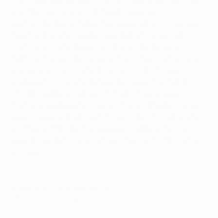
que não nos correram de feição, algumas
oportunidades perdidas, mas essas são as coisas que
fazem a diferença a este nível. Sabíamos que não
iriamos ter muita posse e a ideia era tentar servir o
Sammy [Giorgios Samaras] entre linhas e tentar levar
a bola para o outro lado do campo o máximo que
pudéssemos. Foi uma defesa de classe mundial do
[Víctor] Valdés ao James [Forrest], mas a nossa
melhor ocasião pertenceu ao Charlie [Mulgrew] e, se
essa tivesse entrado, a 20 minutos do fim, tudo podia
acontecer. Para termos qualquer hipótese de nos
apurarmos, temos que vencer o Ajax tanto fora como
em casa.
© 1998-2026 UEFA. All rights reserved.
Última actualização: segunda-feira, 6 de outubro de 2014