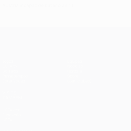
Áustria incapaz de bater o Zenit
UEFA Champions League
Jogos
Equipas
UEFA.tv
Notícias
Sorteios
História
Passatempos
Sobre
Estatísticas
Loja (clubes)
VISITE
TAMBÉM
UEFA.com
Fundação
UEFA