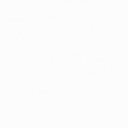
uns quantos campeonatos e ainda tenho bastantes
amigos por aqui.
Josué, médio do FC Porto
Começámos muito bem, muito fortes, e apontámos o
primeiro golo. Tivémos oportunidades para marcar o
segundo, mas não o conseguimos. Na segunda parte,
creio que ficámos um pouco presos a meio-campo,
mas o importante agora é que levantemos a cabeça
para os jogos que se seguem. Não creio que tenhamos
ficado cansados. Foi uma falha de concentração, que
foi culpa nossa. O jogo frente ao Zenit? Todos os que
faltam são importantes.
Danilo, defesa do FC Porto
Temos que ser uma equipa mais consistente.
Começámos muito bem, estávamos fisicamente fortes
e concentrados e chegámos ao primeiro golo. Depois,
baixámos o nosso ritmo e não podemos deixar que isso
aconteça. Estávamos a defrontar uma equipa de