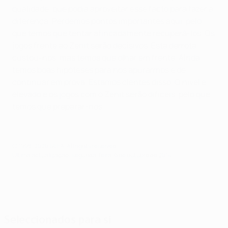
qualidade, que podia aproveitar esse facto para fazer a
diferença. Perdemos pontos importantes aqui, pelo
que temos que tentar afincadamente recuperá-los. Os
jogos frente ao Zenit serão decisivos. Esta derrota
custou-nos, mas temos que olhar em frente. Ainda
temos boas hipóteses para nos apurarmos e de
continuar em prova. Estamos cientes disso. O nível é
elevado e os jogos com o Zenit serão difíceis, pelo que
temos que preparar-nos.
© 1998-2026 UEFA. All rights reserved.
Última actualização: segunda-feira, 6 de outubro de 2014
Seleccionados para si