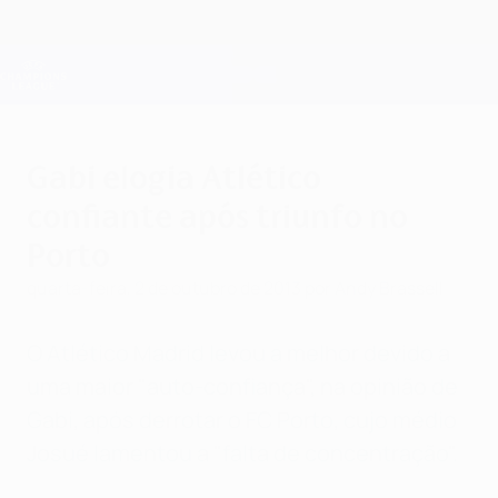
Saltar
para
o
Oficial da Champions League
Obtenha
conteúdo
Resultados em directo e Fantasy
principal
UEFA Champions League
Gabi elogia Atlético
confiante após triunfo no
Porto
quarta-feira, 2 de outubro de 2013
por Andy Brassell
O Atlético Madrid levou a melhor devido a
uma maior "auto-confiança", na opinião de
Gabi, após derrotar o FC Porto, cujo médio
Josué lamentou a "falta de concentração".