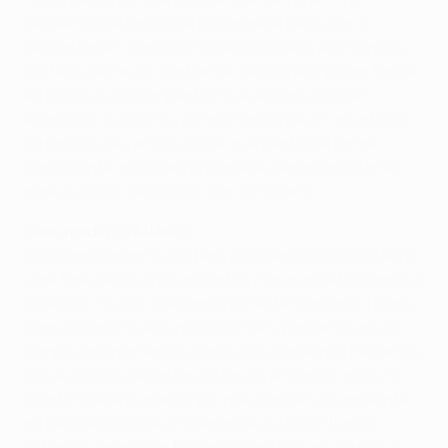
sequência de lances de bola parada para virar a
desvantagem com que haviam chegado ao intervalo.
Ele falou da "auto-confiança" da sua equipa em forma,
ao passo que o companheiro de equipa, Cristian
Rodríguez, sublinhou a importância de um triunfo no
terreno do seu antigo clube, que ganha de forma
consistente, mas Gabi já começa a apontar baterias
para os jogos "decisivos" com o FC Zenit.
Gabi, médio do Atlético
Eles começaram muito bem e sabíamos que essa seria
uma fase decisiva do encontro, mas nunca baixámos a
cabeça e, no fim, acabamos por estar bastante felizes
com a vitória. O segundo golo? Sim, passamos muito
tempo a treinar lances como este. Ainda não havíamos
tido a ocasião de tentar esta num encontro, mas vi a
oportunidade e acabou por resultar bem. O ambiente
no balneário é o de uma enorme auto-confiança.
Estamos a trabalhar bastante para nos apurarmos e