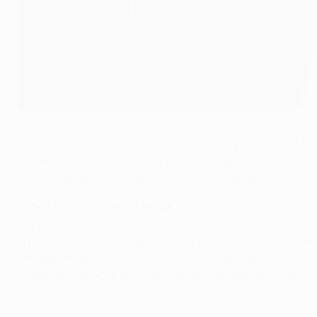
Inferno turco motiva Braga
©UEFA.com
Os adeptos do Galatasaray AŞ impressionaram Rúben Micae
segundo os jogadores bracarenses, da importância de estu
sabem que têm de começar a marcar frente ao CFR 1907 Cl
Rúben Micael, médio do Braga
Significa muito para mim ganhar o prémio Player Rater do
organizados e só conseguimos marcar duas vezes porque d
pressão da parte dos anfitriões, já para não falar no incr
ambiente como o que encontrámos esta noite em Istambu