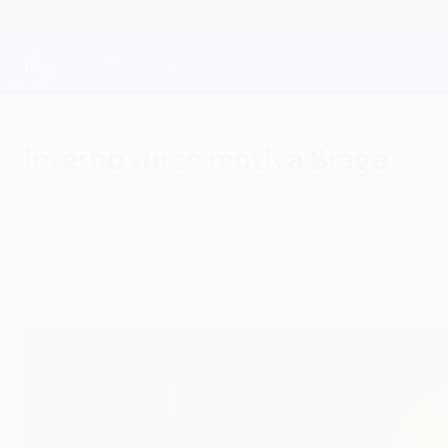
Saltar
para
o
Oficial da Champions League
conteúdo
Resultados em directo e Fantasy
principal
UEFA Champions League
Inferno turco motiva Braga
quarta-feira, 3 de outubro de 2012
por Dirk Vermeiren
Os adeptos do Galatasaray ajudaram a fazer so
"Gostava que todos os estádios tivessem um