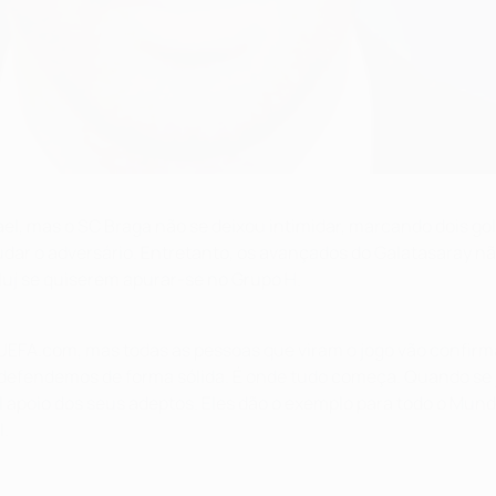
l, mas o SC Braga não se deixou intimidar, marcando dois gol
dar o adversário. Entretanto, os avançados do Galatasaray nã
uj se quiserem apurar-se no Grupo H.
 UEFA.com, mas todas as pessoas que viram o jogo vão confirm
efendemos de forma sólida. É onde tudo começa. Quando se j
ível apoio dos seus adeptos. Eles dão o exemplo para todo o Mu
l.