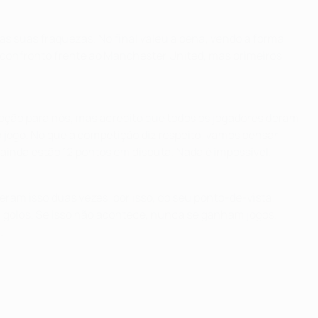
s suas fraquezas. No final valeu a pena, vendo a forma
confronto frente ao Manchester United, mas primeiros
pção para nós, mas acredito que todos os jogadores deram
 jogo. No que à competição diz respeito, vamos pensar
inda estão 12 pontos em disputa. Nada é impossível.
am isso duas vezes, por isso, do seu ponto-de-vista,
r golos. Se isso não acontece, nunca se ganham jogos.
.