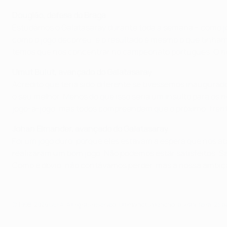
Douglão, defesa do Braga
Estudámos o Galatasaray durante toda a semana – como jog
como o jogo decorreu, e o resultado é mesmo o que tínha
temos que nos concentrar no campeonato português. O no
Umut Bulut, avançado do Galatasaray
Acredito que teria sido diferente se tivéssemos inaugura
o seu melhor. Menos do que isso seria um insulto para os 
jogo-a-jogo, mas todos compreendem que o próximo, frente
Johan Elmander, avançado do Galatasaray
Foi um jogo duro, porque eles estavam à espera que nós a
realizaram um bom jogo. Não podemos estar satisfeitos. S
Como é óbvio, não contávamos perder, mas a nossa ambição
© 1998-2026 UEFA. All rights reserved.
Última actualização: quinta-feira, 25 