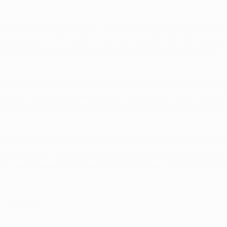
a, os seus pontos-fortes, como defrontá-lo e como explorar a
mos desejado. Como é óbvio, estou entusiasmado com o duplo-
sso próximo jogo é no domingo e aproxima-se rapidamente.
do o marcador. Obviamente, este resultado é uma enorme dece
nossos maravilhosos adeptos, que nos apoiaram durante todo o
 ao CFR Cluj, é de capital importância. Começámos mal, mas a
tacássemos, para depois surpreenderem no contra-ataque. Fizer
abemos o que é preciso fazer nos próximos jogos, que é marca
, que é o apuramento para a fase seguinte, continua intacta
de setembro de 2014