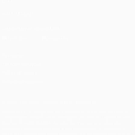
UEFA
SIGA-NOS EM
Descarregue a app oficial
Privacidade
Termos e condições
Política de cookies
Definições de cookies
© 1998-2026 UEFA. Todos os direitos reservados
A palavra UEFA, o logótipo da UEFA e todas as marcas relativas às
competições da UEFA estão protegidas por marcas registadas e/ou
direitos de autor da UEFA. As referidas marcas registadas não
podem ser utilizadas para qualquer fim comercial. A utilização do
UEFA.com implica o seu acordo com os Termos e Condições, e com