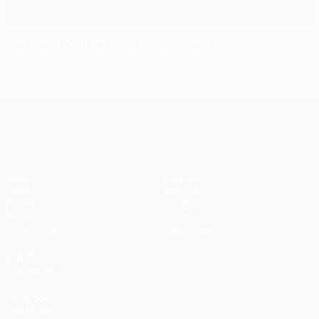
Vrba quer pontuar frente ao Barcelona
UEFA Champions League
Jogos
Equipas
UEFA.tv
Notícias
Sorteios
História
Passatempos
Sobre
Estatísticas
Loja (clubes)
VISITE
TAMBÉM
UEFA.com
Fundação