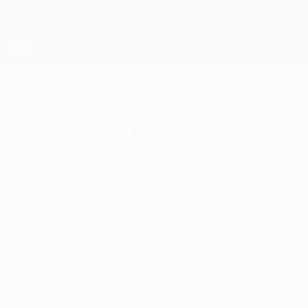
Saltar
para
o
Oficial da Champions League
Obtenha
conteúdo
Resultados em directo e Fantasy
principal
UEFA Champions League
Valência confiante na
recepção ao Leverkusen
segunda-feira, 31 de outubro de 2011
Unai Emery está convencido que o
Valência "vai vencer" o Leverkusen no
Grupo E e apelou aos adeptos para
fazerem parte daquilo que espera venha a
ser uma "grande noite" no Mestalla.