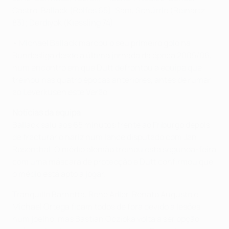
Castro, Ballack (Rolfes 65), Sam, Schürrle (Reinartz
83); Derdiyok (Kiessling 74)
• Michael Ballack marcou o seu primeiro golo na
Bundesliga desde a última jornada da época 2005/06,
num encontro em que Dutt defrontou a equipa que
treinou nas quatro épocas anteriores, antes de rumar
ao Leverkusen este Verão.
Notícias da equipa
Ballack saiu aos 65 minutos frente ao Friburgo depois
de fracturar o nariz num lance disputado com Jan
Rosenthal. O médio alemão treinou esta segunda-feira
com uma máscara de protecção e Dutt confirmou que
o médio está apto a jogar.
Tranquillo Barnetta, René Adler, Renato Augusto e
Michael Ortega ficam todos de fora devido a lesões
num joelho, mas Bastian Oczipka volta a ser opção