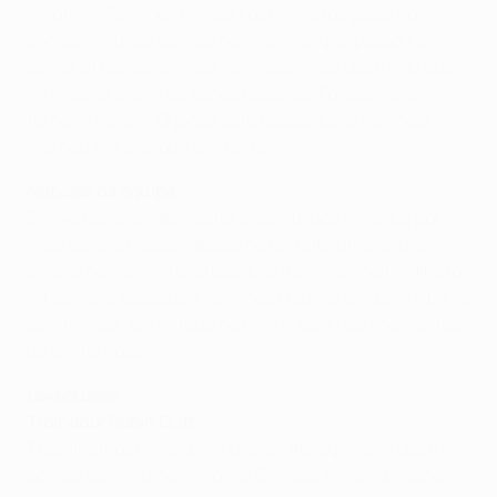
• Sofiane Feghouli marcou os primeiros golos no
campeonato ao serviço do Valência, que passou a
somar 21 pontos em dez jornadas, mais quatro do que
na mesma altura da época passada. Foi apenas a
terceira vez em 13 jogos esta época que o Valência
marcou mais do que um tento.
Notícias da equipa
Sergio Canales deve estar ausente dos relvados por
mais de seis meses, depois de ter feito uma rotura
parcial do ligamento cruzado anterior do joelho direito
na semana passada. Hedwiges Maduro também é baixa
confirmada, em virtude de uma rotura nos ligamentos
de um tornozelo.
Leverkusen
Treinador Robin Dutt
Trabalhámos muito para chegar até aqui com quatro
pontos de vantagem. Com o Chelsea foi complicado,