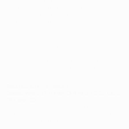
Leverkusen, quer tenham o [Michael] Ballack
disponível ou não. O importante é a nossa equipa.
Sabemos o que fazer para os parar; precisamos de
jogar com personalidade.
Necessitamos de ler o jogo em todas as suas vertentes.
Na Alemanha sofremos dois golos em 15 minutos
devido ao facto de não termos feito isso da melhor
forma. Estamos preparados para todas as situações.
Vamos dar o nosso melhor do primeiro ao último
minuto, mais aquilo que o árbitro entender dar de
compensação.
Resultado do fim-de-semana
Sábado: Valência 3-1 Getafe CF (Feghouli 12 25, Aduriz
76; Castro 23)
Guaita; Miguel, Rami, Víctor Ruíz, Mathieu; Pablo
Hernández, Albelda, Banega, Feghouli (Alba 56); Jonas
(Piatti 77), Soldado (Aduriz 62)