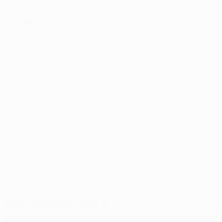
após ter fracturado um tornozelo em Fevereiro.
Estatística
O registo do Valência frente a equipas alemãs é de
quatro vitórias, dez empates e dez derrotas. Em casa, a
estatística é de três triunfos, sete empates e um
desaire, mas nunca ganhou qualquer jogo da UEFA
Champions League em casa frente a formações
teutónicas.
© 1998-2026 UEFA. All rights reserved.
Última actualização: terça-feira, 1 de novembro de 2011
Seleccionados para si