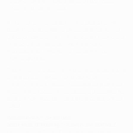
tal como frente ao Valência, talvez um dos nossos
jogos mais difíceis em casa.
A vitória é o principal objectivo, mas esperamos um
desafio muito duro. Não foi preciso certificarmo-nos
que os jogadores tinham motivação extra. É como uma
final, porque se o adversário ganhar ainda tem
hipóteses de apuramento − se nós ganharmos,
ficamos apurados.
Preparámo-nos exaustivamente para os lances de bola
parada porque tivemos dificuldades no último jogo
frente ao Valência. Causou-nos bastantes problemas,
mas o Valência possui muitas opções e precisamos de
estar concentrados, de modo a anular os seus pontos
fortes.
Resultado do fim-de-semana
Sexta-feira: SC Freiburg 0-1 Leverkusen (Ballack 2)
Leno; Schwaab, Toprak, Friedrich, Kadlec; Bender,