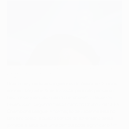
Unai Emery sabe que o Valência não se pode dar ao luxo de
perder com o Leverkusen
©Getty Images
Unai Emery pediu aos jogadores do Valencia CF, onde
alinham Miguel e Ricardo Costa, para não pensarem
nas consequências quando receberem o Bayer 04
Leverkusen, segundo classificado do Grupo E da UEFA
Champions League. A formação de Espanha está no
terceiro posto, a quatro pontos do adversário desta
jornada, e sabe que uma derrota pode significar o fim