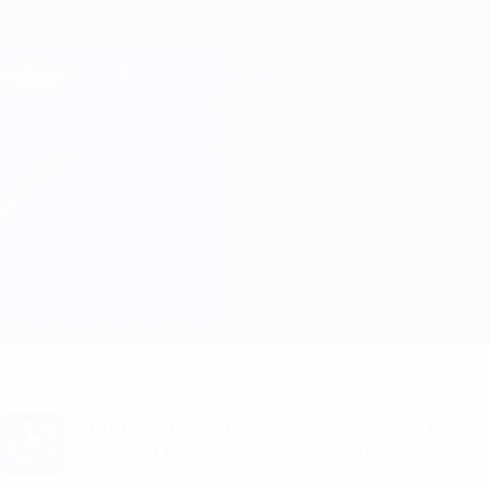
Saltar
para
o
Oficial da Champions League
Obtenha
conteúdo
Resultados em directo e Fantasy
principal
UEFA Champions League
Sampdoria vs Barcelona
Geral
Actualizações
Informação do jogo
Quer receber alertas de golos e equipas
iniciais? Obtenha a app agora!