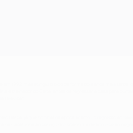
e em 1992, mas atingiu o pico de forma dois anos mais tarde, q
ia e treinador do Celta, antes de regressar a casa para curt
e televisão.
 pelo Barça, já que no final da época acertou o regresso ao S
eira na Catalunha ao serviço do Espanhol e dedicou-se ao negó