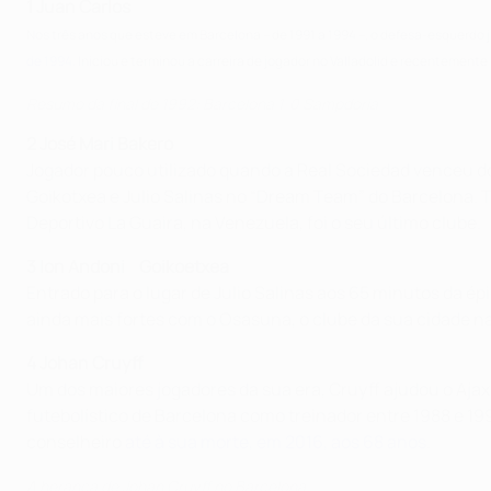
1 Juan Carlos
Nos três anos que esteve em Barcelona – de 1991 a 1994 –, o defesa-esquerdo 
de 1994.
Iniciou e terminou a carreira de jogador no Valladolid e recentement
Resumo da final de 1992: Barcelona 1-0 Sampdoria
2 José Mari Bakero
Jogador pouco utilizado quando a Real Sociedad venceu do
Goikotxea e Julio Salinas no “Dream Team” do Barcelona. 
Deportivo La Guaira, na Venezuela, foi o
seu último clube.
3 Ion Andoni Goikoetxea
Entrado para o lugar de Julio Salinas aos 65 minutos da 
ainda mais fortes com o Osasuna, o clube da sua cidade n
4 Johan Cruyff
Um dos maiores jogadores da sua era, Cruyff ajudou o Aja
futebolístico de Barcelona como treinador entre 1988 e 1
conselheiro
até à sua morte, em 2016, aos 68 anos
.
A herança de Johan Cruyff no Barcelona