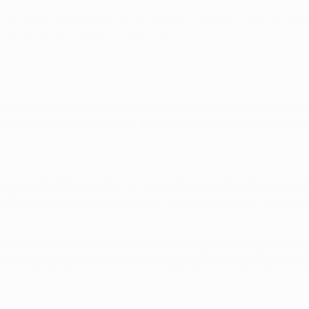
juntou três títulos espanhóis e o triunfo na Taça dos Campeões Europeus de 1992,
e regressou ao clube castelhano como director.
is campeonatos no início da década de 1980, o médio-ofensiv
Terminou a carreira em 1997 após jogar no México e passou a 
épica final de 1992, o médio foi campeão nas quatro épocas e
atal, onde começou e terminou a carreira de jogador. Actualm
x a conquistar três Taças dos Clubes Campeões Europeus conse
996. Foi obrigado a deixar os bancos por questões de saúde, m