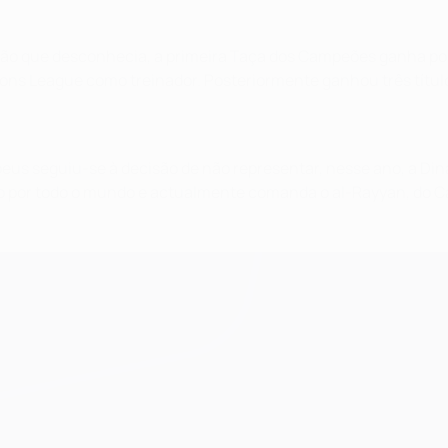
ção que desconhecia, a primeira Taça dos Campeões ganha por
ons League como treinador. Posteriormente ganhou três título
us seguiu-se à decisão de não representar, nesse ano, a Din
o por todo o mundo e actualmente comanda o al-Rayyan, do Ca