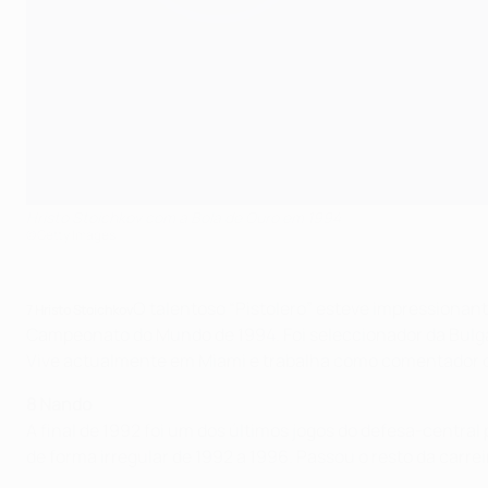
Hristo Stoichkov com a Bola de Ouro em 1994
©Getty Images
O talentoso “Pistolero” esteve impressionant
7 Hristo Stoichkov
Campeonato do Mundo de 1994. Foi seleccionador da Bulgár
Vive actualmente em Miami e trabalha como comentador d
8 Nando
A final de 1992 foi um dos últimos jogos do defesa-central
de forma irregular de 1992 a 1996. Passou o resto da carr