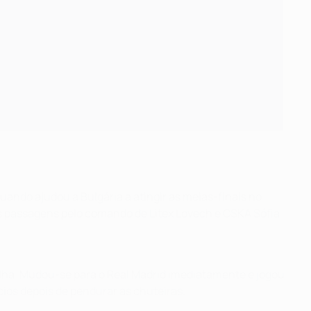
uando ajudou a Bulgária a atingir as meias-finais no
as passagens pelo comando de Litex Lovech e CSKA Sófia.
evilha. Mudou-se para o Real Madrid imediatamente e jogou
cios depois de pendurar as chuteiras.