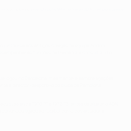
 mas ficou no banco na
derrota com o Milan na final da UEFA Champions League
o juntou-se aos antigos colegas de equipa Andoni
desempenhar as funções de treinador e consultor. O o
m que jogou no Barcelona, mas manteve sempre ligações
ente é director-desportivo do clube de Pamplona.
cutivas entre 1970/71 e 1972/73, antes de alterar o ADN
as continuou ligado ao futebol como comentador e