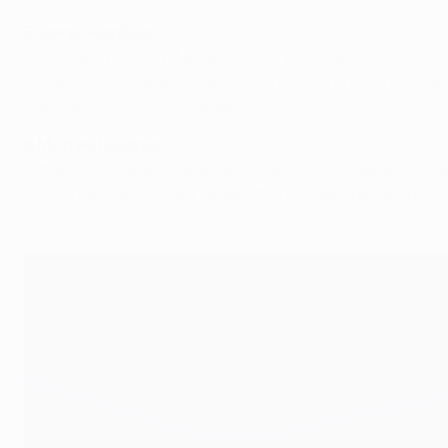
5 Josep Guardiola
Colocado por Cruyff a jogar como "pivot" defensivo, posi
conduziu os catalães a mais dois triunfos na UEFA Champi
Manchester City no Verão de 2016.
6 Michael Laudrup
O triunfo do médio-atacante na Taça dos Campeões Europe
triunfo na Suécia. Laudrup tem treinado equipas um pouc