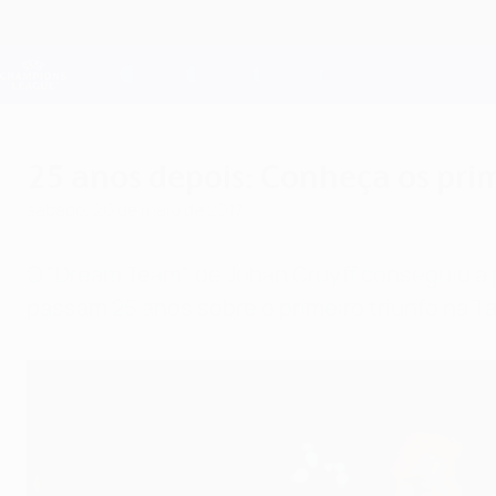
Saltar
para
o
Oficial da Champions League
conteúdo
Resultados em directo e Fantasy
principal
UEFA Champions League
25 anos depois: Conheça os pr
sábado, 20 de maio de 2017
O "Dream Team" de
Johan Cruyff
conseguiu a 
passam 25 anos sobre o primeiro triunfo na 