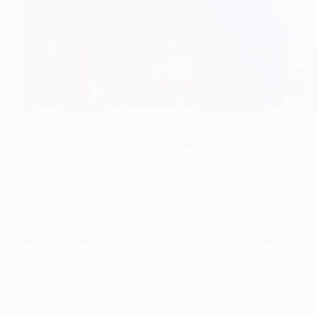
25 anos depois: Conheça os primeiros campeões europeus do Bar
©Getty Images
"Johan Cruyff pintou a capela", afirmou Josep Guardiola
limitaram-se a restaurar a pintura e melhorá-la um pouco.
conseguirem a proeza inédita de conquistar quatro título
prolongamento,
que permitiu ao Barcelona conquistar pe
A equipa era uma combinação de talento nacional e estrang
estrelas da equipa, marcou o único golo na excelente fi
hipóteses de defesa ao guarda-redes Gianluca Pagliuca.