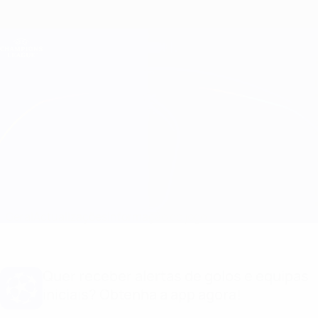
Saltar
para
o
Oficial da Champions League
Obtenha
conteúdo
Resultados em directo e Fantasy
principal
UEFA Champions League
Atleti vs Club Brugge Informação do jogo
Geral
Actualizações
Informação do jogo
Quer receber alertas de golos e equipas
iniciais? Obtenha a app agora!