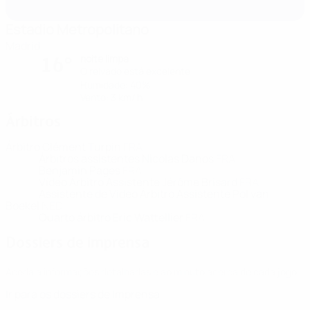
Estadio Metropolitano
Madrid
noite limpa
16°
O relvado está excelente
Humidade: 40%
Vento: 3 km/ h
Árbitros
Árbitro
Clément Turpin
FRA
Árbitros assistentes
Nicolas Danos
FRA
Benjamin Pages
FRA
Vídeo Árbitro Assistente
Jérôme Brisard
FRA
Assistente de Vídeo Árbitro Assistente
Pol van
Boekel
NED
Quarto árbitro
Eric Wattellier
FRA
Dossiers de imprensa
Aceda a informações detalhadas e ao minuto acerca de cada jogo.
Ir para os dossiers de Imprensa