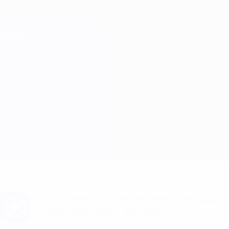
Saltar
para
o
Oficial da Champions League
Obtenha
conteúdo
Resultados em directo e Fantasy
principal
UEFA Champions League
Atleti vs Club Brugge Equipas
Geral
Actualizações
Informação do jogo
Quer receber alertas de golos e equipas
iniciais? Obtenha a app agora!