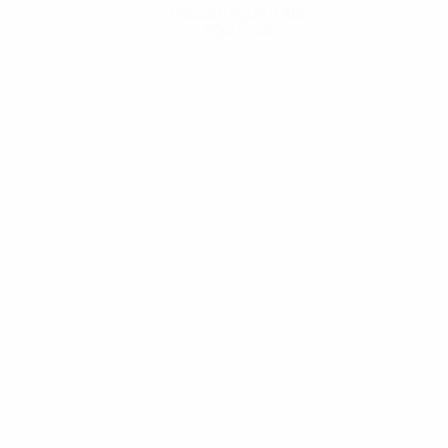
Descarregue a App
Agora não