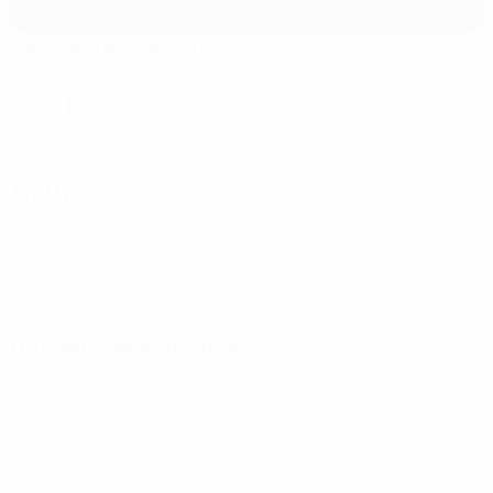
Jan Breydelstadion
Bruges
Noite nublada
6°
O relvado está excelente
Humidade: 83%
Vento: 15 km/ h
Árbitros
Árbitro
Anthony Taylor
ENG
Árbitros assistentes
Gary Beswick
ENG
Adam
Nunn
ENG
Vídeo Árbitro Assistente
Peter Bankes
ENG
Quarto árbitro
Craig Pawson
ENG
Dossiers de imprensa
Aceda a informações detalhadas e ao minuto acerca de cada jogo.
Ir para os dossiers de Imprensa