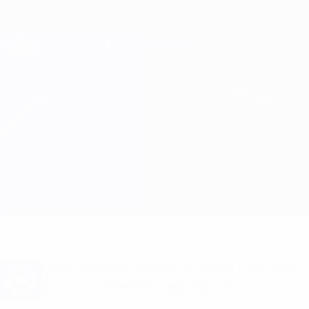
Saltar
para
o
Oficial da Champions League
Obtenha
conteúdo
Resultados em directo e Fantasy
principal
UEFA Champions League
Club Brugge vs Sporting CP Informação do jogo
Geral
Actualizações
Informação do jogo
Quer receber alertas de golos e equipas
iniciais? Obtenha a app agora!