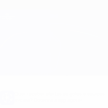
Saltar
para
o
Oficial da Champions League
Obtenha
conteúdo
Resultados em directo e Fantasy
principal
UEFA Champions League
Club Brugge vs Sporting CP Equipas
Geral
Actualizações
Informação do jogo
Quer receber alertas de golos e equipas
iniciais? Obtenha a app agora!