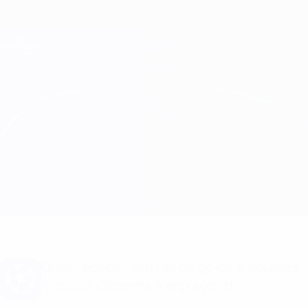
Saltar
para
o
Oficial da Champions League
Obtenha
conteúdo
Resultados em directo e Fantasy
principal
UEFA Champions League
Salzburg vs Sevilla Equipas
Geral
Actualizações
Informação do jogo
Quer receber alertas de golos e equipas
iniciais? Obtenha a app agora!