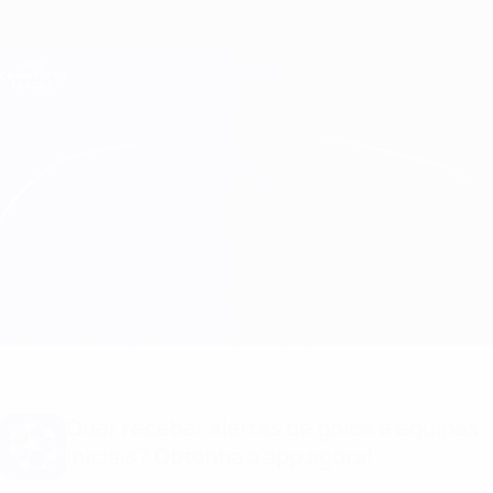
Saltar
para
o
Oficial da Champions League
Obtenha
conteúdo
Resultados em directo e Fantasy
principal
UEFA Champions League
Bayern München vs Benfica
Geral
Actualizações
Informação do jogo
Quer receber alertas de golos e equipas
iniciais? Obtenha a app agora!