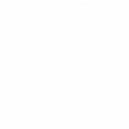
Descarregue a App
Agora não
Factos do jogo