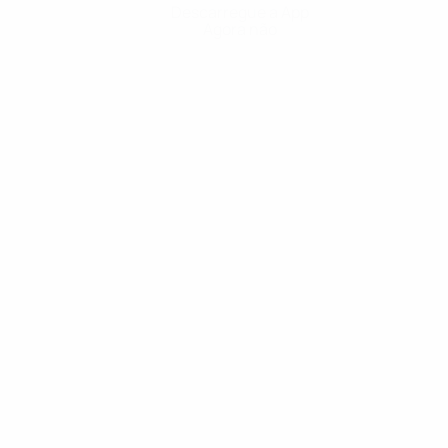
Descarregue a App
Agora não