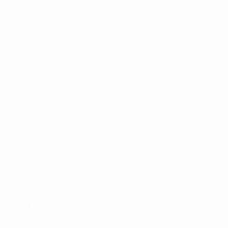
Saltar
para
o
Oficial da Champions League
Obtenha
conteúdo
Resultados em directo e Fantasy
principal
UEFA Champions League
Legia Warszawa vs Sporting CP
Geral
Actualizações
Informação do jogo
Quer receber alertas de golos e equipas
iniciais? Obtenha a app agora!