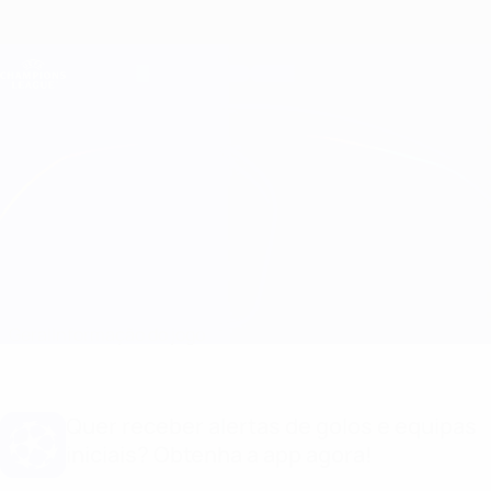
Saltar
para
o
Oficial da Champions League
Obtenha
conteúdo
Resultados em directo e Fantasy
principal
UEFA Champions League
Bayern München vs Barcelona
Geral
Informação do jogo
Quer receber alertas de golos e equipas
iniciais? Obtenha a app agora!