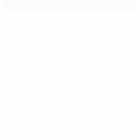
Real Madrid derruba muralha do Atlético
Factos do jogo