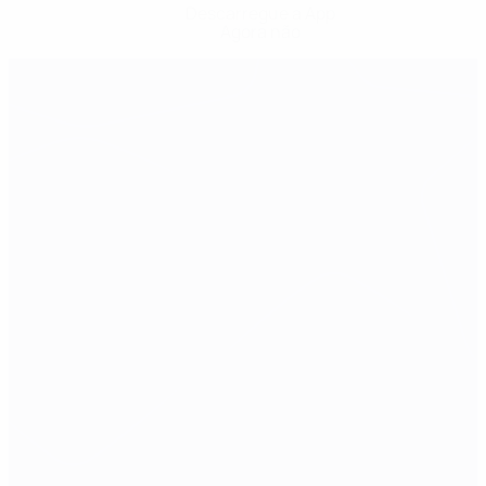
Descarregue a App
Agora não