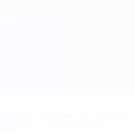
Saltar
para
o
Oficial da Champions League
Obtenha
conteúdo
Resultados em directo e Fantasy
principal
UEFA Champions League
Schalke vs Real Madrid Equipas
Geral
Informação do jogo
Quer receber alertas de golos e equipas
iniciais? Obtenha a app agora!