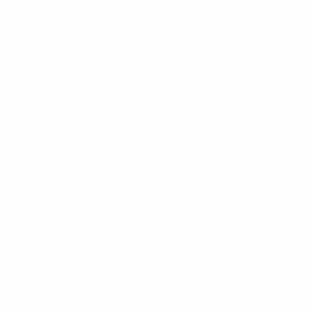
Descarregue a App
Agora não