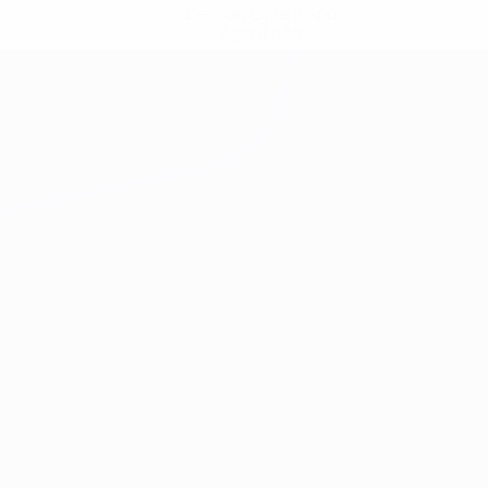
Descarregue a App
Agora não