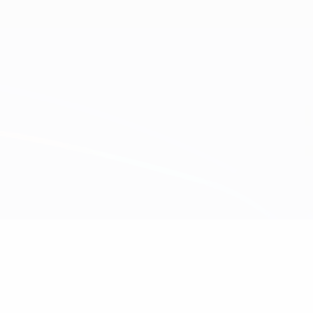
Obtenha