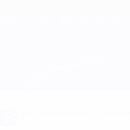
Saltar
para
o
Oficial da Champions League
conteúdo
Resultados em directo e Fantasy
principal
UEFA Champions League
Geral
Informação do jogo
Real Madrid vs Copenhagen Equipas
Quer receber alertas de golos e equipas i