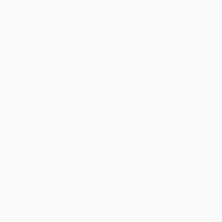
Equipas
Notícias
História
Sobre
Loja (clubes)
no
Português
العربية