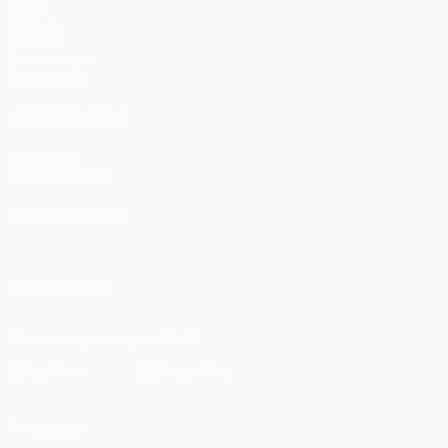
Jogos
UEFA.tv
Sorteios
Passatempos
Estatísticas
VISITE TAMBÉM
UEFA.com
Fundação UEFA
MUDAR IDIOMA
Português
English
Français
Deutsch
Русский
Español
Italia
SIGA-NOS EM
Descarregue a app oficial
Privacidade