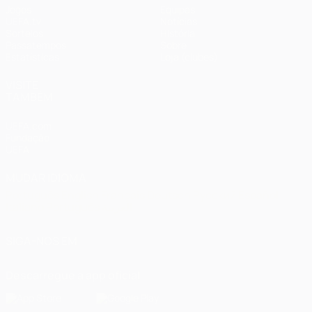
Jogos
Equipas
UEFA.tv
Notícias
Sorteios
História
Passatempos
Sobre
Estatísticas
Loja (clubes)
VISITE
TAMBÉM
UEFA.com
Fundação
UEFA
MUDAR IDIOMA
Português
English
Français
Deutsch
Русский
Español
Italiano
Português
العربية
SIGA-NOS EM
Descarregue a app oficial