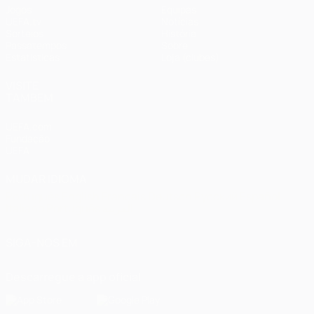
Jogos
Equipas
UEFA.tv
Notícias
Sorteios
História
Passatempos
Sobre
Estatísticas
Loja (clubes)
VISITE
TAMBÉM
UEFA.com
Fundação
UEFA
MUDAR IDIOMA
Português
English
Français
Deutsch
Русский
Español
Italiano
Português
العربية
SIGA-NOS EM
Descarregue a app oficial