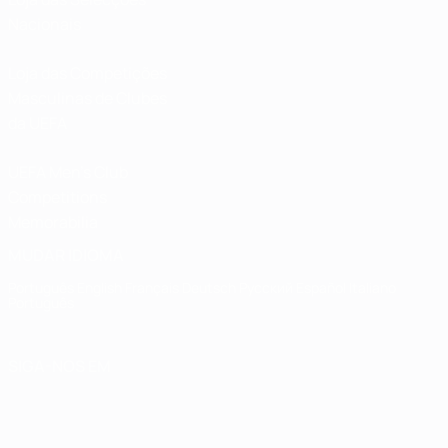
Nacionais
Loja das Competições
Masculinas de Clubes
da UEFA
UEFA Men's Club
Competitions
Memorabilia
MUDAR IDIOMA
Português
English
Français
Deutsch
Русский
Español
Italiano
Português
SIGA-NOS EM