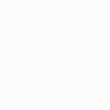
Termos e condições
Políticas de Privacidade
Política de cookies
Definições de cookies
© 1998-2026 UEFA. Todos os direitos reservados
A palavra UEFA, o logótipo da UEFA e todas as marcas relativas às competições
da UEFA estão protegidas por marcas registadas e/ou direitos de autor da
UEFA. As referidas marcas registadas não podem ser utilizadas para qualquer
fim comercial. A utilização do UEFA.com implica o seu acordo com os Termos e
Condições, e com a Política de Privacidade.