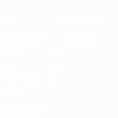
Sobre
Federações nacionais
Competições em curso
Desenvolvimento
Sustentabilidade
Notícias e media
EXPLORAR
MAIS
UEFA.tv
MyUEFA
Calendário de jogos
UC3
Rankings
Bilhetes/Hospitalidade
Loja das Selecções